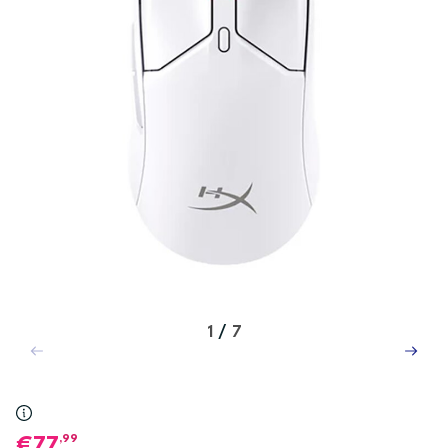
1
/
7
,99
77