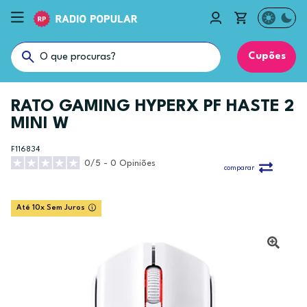
Cupões
RATO GAMING HYPERX PF HASTE 2
MINI W
F116834
0/5 - 0 Opiniões
comparar
Até 10x Sem Juros