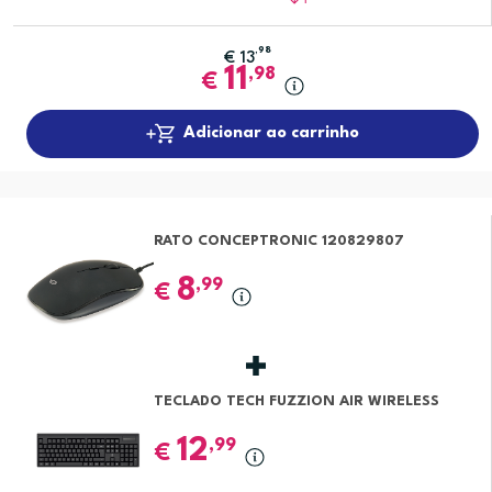
,98
€
13
11
,98
€
Adicionar ao carrinho
RATO CONCEPTRONIC 120829807
8
,99
€
TECLADO TECH FUZZION AIR WIRELESS
12
,99
€