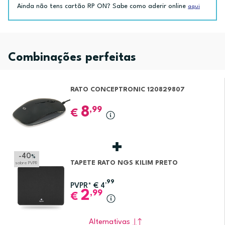
Ainda não tens cartão RP ON? Sabe como aderir online
aqui
Combinações perfeitas
RATO CONCEPTRONIC 120829807
8
,99
€
-40
%
TAPETE RATO NGS KILIM PRETO
sobre PVPR
,99
PVPR*
€
4
2
,99
€
Alternativas