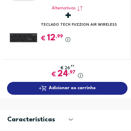
Alternativas
TECLADO TECH FUZZION AIR WIRELESS
12
,99
€
,97
€
26
24
,97
€
Adicionar ao carrinho
Características