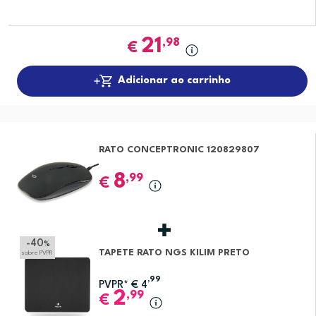
21
,98
€
Adicionar ao carrinho
RATO CONCEPTRONIC 120829807
8
,99
€
-40
%
TAPETE RATO NGS KILIM PRETO
sobre PVPR
,99
PVPR*
€
4
2
,99
€