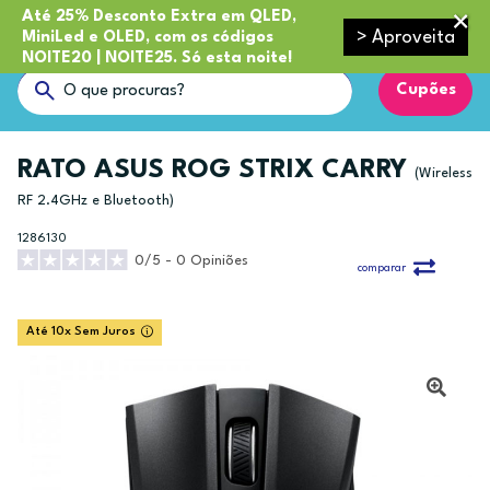
Até 25% Desconto Extra em QLED,
> Aproveita
MiniLed e OLED, com os códigos
NOITE20 | NOITE25. Só esta noite!
Cupões
RATO ASUS ROG STRIX CARRY
(Wireless
RF 2.4GHz e Bluetooth)
1286130
0/5 - 0 Opiniões
comparar
Até 10x Sem Juros