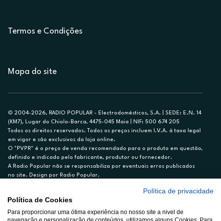
Termos e Condições
Mapa do site
© 2004-2026, RADIO POPULAR - Electrodomésticos, S.A. | SEDE: E.N. 14
(KM7), Lugar do Chiolo-Barca, 4475-045 Maia | NIF: 500 674 205
Todos os direitos reservados. Todos os preços incluem I.V.A. à taxa legal
em vigor e são exclusivos da loja online.
O "PVPR" é o preço de venda recomendado para o produto em questão,
definido e indicado pelo fabricante, produtor ou fornecedor.
A Radio Popular não se responsabiliza por eventuais erros publicados
no site. Design por Radio Popular.
Política de privacidade
** TAEG CARTÃO DE CRÉDITO RP/ON: 18,5%
Política de Cookies
Ex. para limite de crédito de €1.500, reembolsado em 12 meses, TAN
Para proporcionar uma ótima experiência no nosso site a nivel de
14,79%.
navegação e personalização de conteúdos, utilizamos alguns Cookies. Para
Crédito sujeito a aprovação pelo Cetelem, marca BNP Paribas Personal