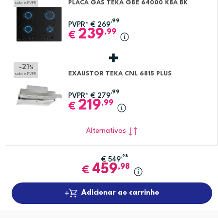
PLACA GÁS TEKA GBE 64000 KBA BK
sobre PVPR
,99
PVPR*
€
269
239
,99
€
-21
%
EXAUSTOR TEKA CNL 6815 PLUS
sobre PVPR
,99
PVPR*
€
279
219
,99
€
Alternativas
,98
€
549
459
,98
€
Adicionar ao carrinho