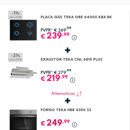
-11
%
PLACA GÁS TEKA GBE 64000 KBA BK
sobre PVPR
,99
PVPR*
€
269
239
,99
€
-21
%
EXAUSTOR TEKA CNL 6815 PLUS
sobre PVPR
,99
PVPR*
€
279
219
,99
€
Alternativas
FORNO TEKA HBB 4350 SS
249
,99
€