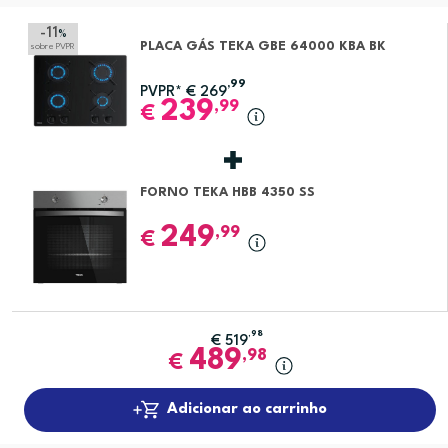
-11
%
PLACA GÁS TEKA GBE 64000 KBA BK
sobre PVPR
,99
PVPR*
€
269
239
,99
€
FORNO TEKA HBB 4350 SS
249
,99
€
,98
€
519
489
,98
€
Adicionar ao carrinho