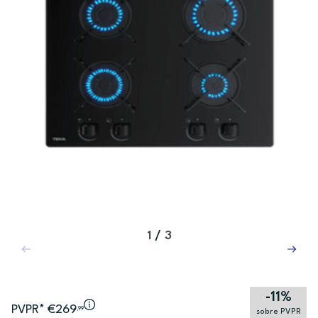
1
/
3
-11%
PVPR* €269
,99
sobre PVPR