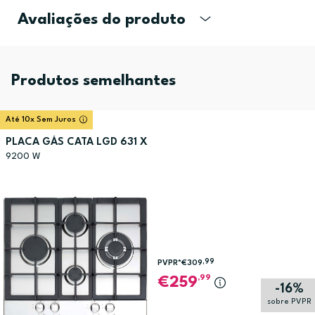
Avaliações do produto
Produtos semelhantes
Até 10x Sem Juros
PLACA GÁS CATA LGD 631 X
9200 W
,99
PVPR*
€309
,99
259
-16%
sobre PVPR