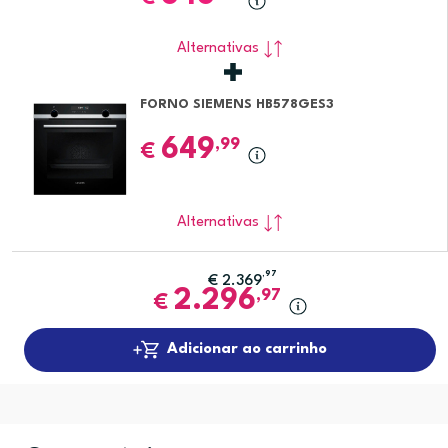
Alternativas
FORNO SIEMENS HB578GES3
649
,99
€
Alternativas
,97
€
2.369
2.296
,97
€
Adicionar ao carrinho