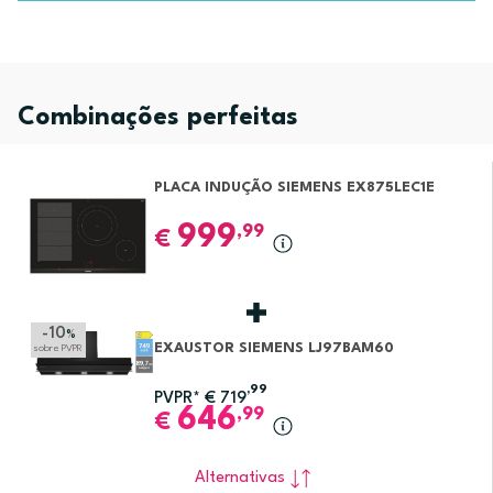
Combinações perfeitas
PLACA INDUÇÃO SIEMENS EX875LEC1E
999
,99
€
-10
%
EXAUSTOR SIEMENS LJ97BAM60
sobre PVPR
,99
PVPR*
€
719
646
,99
€
Alternativas