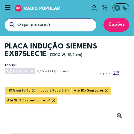
Cupões
PLACA INDUÇÃO SIEMENS
EX875LEC1E
(13300 W, 81,2 cm)
1277105
0/5 - 0 Opiniões
comparar
-10% em talão
Leva 3 Paga 2
Até 10x Sem Juros
Até 20% Desconto Direto*