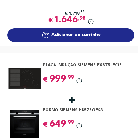
,98
€
1.719
1.646
,98
€
Adicionar ao carrinho
PLACA INDUÇÃO SIEMENS EX875LEC1E
999
,99
€
FORNO SIEMENS HB578GES3
649
,99
€