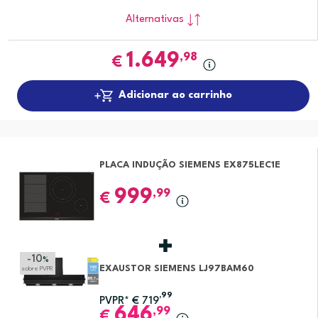
Alternativas
1.649
,98
€
Adicionar ao carrinho
PLACA INDUÇÃO SIEMENS EX875LEC1E
999
,99
€
-10
%
EXAUSTOR SIEMENS LJ97BAM60
sobre PVPR
,99
PVPR*
€
719
646
,99
€