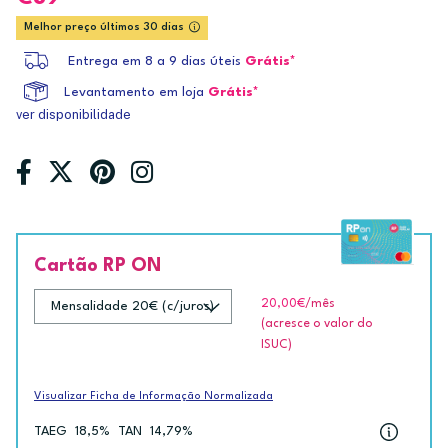
Melhor preço últimos 30 dias
Entrega em 8 a 9 dias úteis
Grátis*
Levantamento em loja
Grátis*
ver disponibilidade
Cartão RP ON
20,00€
/mês
(acresce o valor do
ISUC)
Visualizar Ficha de Informação Normalizada
TAEG
18,5%
TAN
14,79%