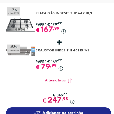
-7
%
PLACA GÁS INDESIT THP 642 IX/I
sobre PVPR
,99
PVPR*
€
179
167
,99
€
-53
%
EXAUSTOR INDESIT H 461 IX.1/1
sobre PVPR
,99
PVPR*
€
169
79
,99
€
Alternativas
,98
€
349
247
,98
€
Adicionar ao carrinho