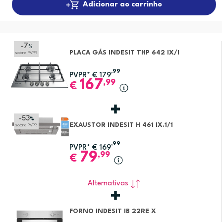
Adicionar ao carrinho
-7
%
PLACA GÁS INDESIT THP 642 IX/I
sobre PVPR
,99
PVPR*
€
179
167
,99
€
-53
%
EXAUSTOR INDESIT H 461 IX.1/1
sobre PVPR
,99
PVPR*
€
169
79
,99
€
Alternativas
FORNO INDESIT IB 22RE X