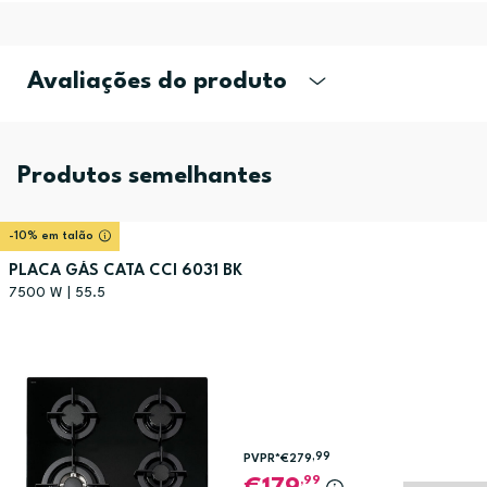
Avaliações do produto
Produtos semelhantes
-10% em talão
PLACA GÁS CATA CCI 6031 BK
7500 W | 55.5
,99
PVPR*
€279
,99