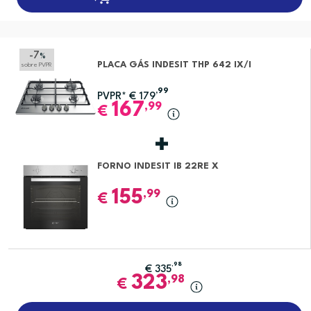
-7
%
PLACA GÁS INDESIT THP 642 IX/I
sobre PVPR
,99
PVPR*
€
179
167
,99
€
FORNO INDESIT IB 22RE X
155
,99
€
,98
€
335
323
,98
€