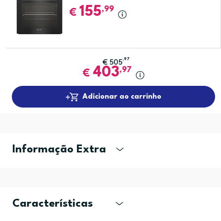
155
,99
€
,97
€
505
403
,97
€
Adicionar ao carrinho
Informação Extra
Características