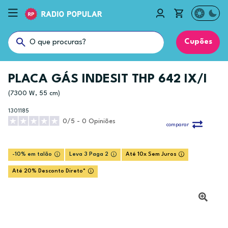
Cupões
PLACA GÁS INDESIT THP 642 IX/I
(7300 W, 55 cm)
1301185
0/5 - 0 Opiniões
comparar
-10% em talão
Leva 3 Paga 2
Até 10x Sem Juros
Até 20% Desconto Direto*