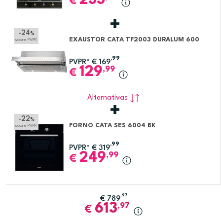
233
€
-24
%
EXAUSTOR CATA TF2003 DURALUM 600
sobre PVPR
,99
PVPR*
€
169
129
,99
€
Alternativas
-22
%
FORNO CATA SES 6004 BK
sobre PVPR
,99
PVPR*
€
319
249
,99
€
,97
€
789
613
,97
€