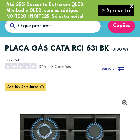
Até 25% Desconto Extra em QLED,
> Aproveita
MiniLed e OLED, com os códigos
NOITE20 | NOITE25. Só esta noite!
Cupões
PLACA GÁS CATA RCI 631 BK
(8100 W)
1272553
0/5 - 0 Opiniões
comparar
Até 10x Sem Juros