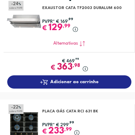
-24
%
EXAUSTOR CATA TF2003 DURALUM 600
sobre PVPR
,99
PVPR*
€
169
129
,99
€
Alternativas
,98
€
469
363
,98
€
Adicionar ao carrinho
-22
%
PLACA GÁS CATA RCI 631 BK
sobre PVPR
,99
PVPR*
€
299
233
,99
€