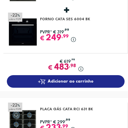
-22
%
FORNO CATA SES 6004 BK
sobre PVPR
,99
PVPR*
€
319
249
,99
€
,98
€
619
483
,98
€
Adicionar ao carrinho
-22
%
PLACA GÁS CATA RCI 631 BK
sobre PVPR
,99
PVPR*
€
299
,99