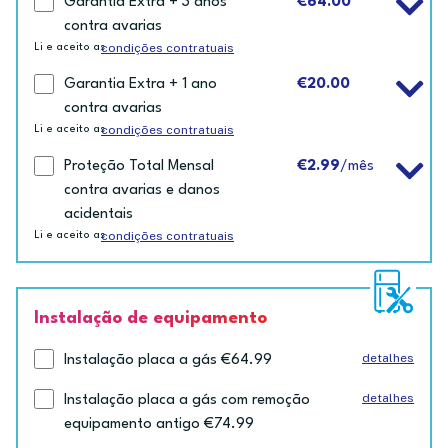
Garantia Extra + 3 anos
€64.00
contra avarias
condições contratuais
Li e aceito as
Garantia Extra + 1 ano
€20.00
contra avarias
condições contratuais
Li e aceito as
Proteção Total Mensal
€2.99
/mês
contra avarias e danos
acidentais
condições contratuais
Li e aceito as
Instalação de equipamento
detalhes
Instalação placa a gás €64.99
detalhes
Instalação placa a gás com remoção
equipamento antigo €74.99