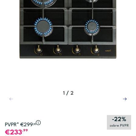
1
/
2
-22%
PVPR* €299
,99
sobre PVPR
,99
233