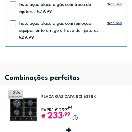
detalhes
Instalação placa a gás com troca de
injetores €79.99
detalhes
Instalação placa a gás com remoção
equipamento antigo e troca de injetores
€89.99
Combinações perfeitas
-22
%
PLACA GÁS CATA RCI 631 BK
sobre PVPR
,99
PVPR*
€
299
233
,99
€