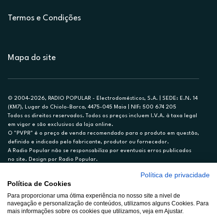
Termos e Condições
Mapa do site
© 2004-2026, RADIO POPULAR - Electrodomésticos, S.A. | SEDE: E.N. 14
(KM7), Lugar do Chiolo-Barca, 4475-045 Maia | NIF: 500 674 205
Todos os direitos reservados. Todos os preços incluem I.V.A. à taxa legal
em vigor e são exclusivos da loja online.
O "PVPR" é o preço de venda recomendado para o produto em questão,
definido e indicado pelo fabricante, produtor ou fornecedor.
A Radio Popular não se responsabiliza por eventuais erros publicados
no site. Design por Radio Popular.
Política de privacidade
** TAEG CARTÃO DE CRÉDITO RP/ON: 18,5%
Política de Cookies
Ex. para limite de crédito de €1.500, reembolsado em 12 meses, TAN
14,79%.
Para proporcionar uma ótima experiência no nosso site a nivel de
navegação e personalização de conteúdos, utilizamos alguns Cookies. Para
Crédito sujeito a aprovação pelo Cetelem, marca BNP Paribas Personal
mais informações sobre os cookies que utilizamos, veja em Ajustar.
Finance, S.A., Sucursal em Portugal. Informe-se no 21 721 90 00 (dias