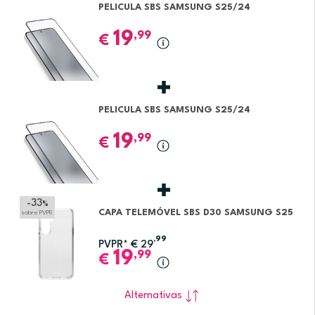
PELICULA SBS SAMSUNG S25/24
19
,99
€
PELICULA SBS SAMSUNG S25/24
19
,99
€
-33
%
CAPA TELEMÓVEL SBS D30 SAMSUNG S25
sobre PVPR
,99
PVPR*
€
29
19
,99
€
Alternativas