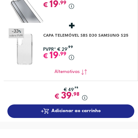
19
,99
€
-33
%
CAPA TELEMÓVEL SBS D30 SAMSUNG S25
sobre PVPR
,99
PVPR*
€
29
19
,99
€
Alternativas
,98
€
49
39
,98
€
Adicionar ao carrinho