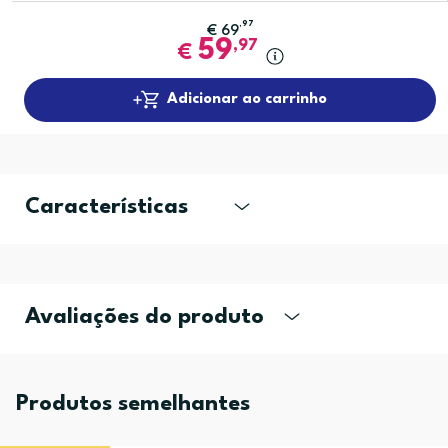
,97
€
69
59
,97
€
Adicionar ao carrinho
Características
Avaliações do produto
Produtos semelhantes