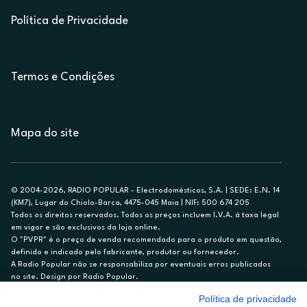
Política de Privacidade
Termos e Condições
Mapa do site
© 2004-2026, RADIO POPULAR - Electrodomésticos, S.A. | SEDE: E.N. 14
(KM7), Lugar do Chiolo-Barca, 4475-045 Maia | NIF: 500 674 205
Todos os direitos reservados. Todos os preços incluem I.V.A. à taxa legal
em vigor e são exclusivos da loja online.
O "PVPR" é o preço de venda recomendado para o produto em questão,
definido e indicado pelo fabricante, produtor ou fornecedor.
A Radio Popular não se responsabiliza por eventuais erros publicados
no site. Design por Radio Popular.
Política de privacidade
** TAEG CARTÃO DE CRÉDITO RP/ON: 18,5%