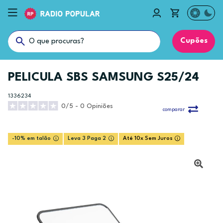
Cupões
PELICULA SBS SAMSUNG S25/24
1336234
0/5 - 0 Opiniões
comparar
-10% em talão
Leva 3 Paga 2
Até 10x Sem Juros