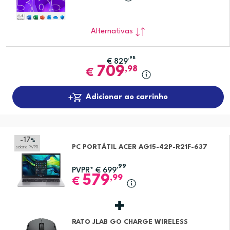
Alternativas
,98
€
829
709
,98
€
Adicionar ao carrinho
-17
%
PC PORTÁTIL ACER AG15-42P-R21F-637
sobre PVPR
,99
PVPR*
€
699
579
,99
€
RATO JLAB GO CHARGE WIRELESS