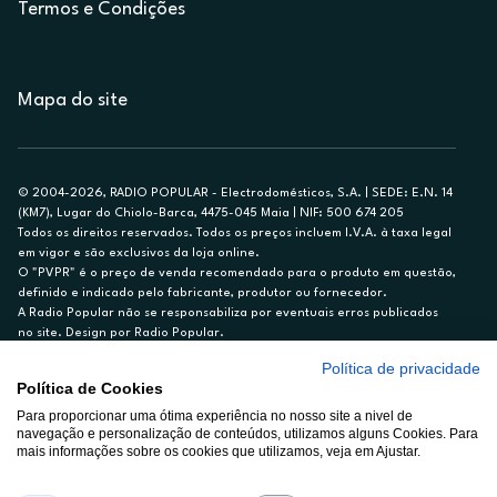
Termos e Condições
Mapa do site
© 2004-2026, RADIO POPULAR - Electrodomésticos, S.A. | SEDE: E.N. 14
(KM7), Lugar do Chiolo-Barca, 4475-045 Maia | NIF: 500 674 205
Todos os direitos reservados. Todos os preços incluem I.V.A. à taxa legal
em vigor e são exclusivos da loja online.
O "PVPR" é o preço de venda recomendado para o produto em questão,
definido e indicado pelo fabricante, produtor ou fornecedor.
A Radio Popular não se responsabiliza por eventuais erros publicados
no site. Design por Radio Popular.
Política de privacidade
** TAEG CARTÃO DE CRÉDITO RP/ON: 18,5%
Política de Cookies
Ex. para limite de crédito de €1.500, reembolsado em 12 meses, TAN
14,79%.
Para proporcionar uma ótima experiência no nosso site a nivel de
navegação e personalização de conteúdos, utilizamos alguns Cookies. Para
Crédito sujeito a aprovação pelo Cetelem, marca BNP Paribas Personal
mais informações sobre os cookies que utilizamos, veja em Ajustar.
Finance, S.A., Sucursal em Portugal. Informe-se no 21 721 90 00 (dias
úteis, 9-20h).
A Rádio Popular – Eletrodomésticos S.A. (Registo BdP848) atua como