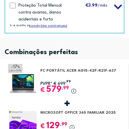
Proteção Total Mensal
€3.99
/mês
contra avarias, danos
acidentais e furto
condições contratuais
Li e aceito as
Combinações perfeitas
-17
%
PC PORTÁTIL ACER AG15-42P-R21F-637
sobre PVPR
,99
PVPR*
€
699
579
,99
€
MICROSOFT OFFICE 365 FAMILIAR 2025
129
,99
€