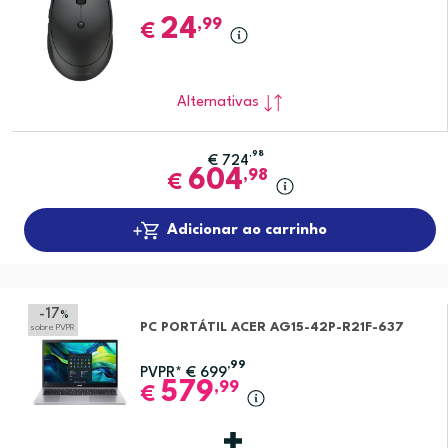
24
,99
€
Alternativas
,98
€
724
604
,98
€
Adicionar ao carrinho
-17
%
PC PORTÁTIL ACER AG15-42P-R21F-637
sobre PVPR
,99
PVPR*
€
699
579
,99
€