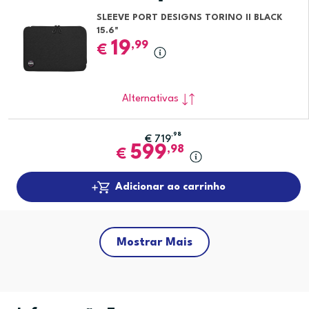
SLEEVE PORT DESIGNS TORINO II BLACK
15.6"
19
,99
€
Alternativas
,98
€
719
599
,98
€
Adicionar ao carrinho
Mostrar Mais