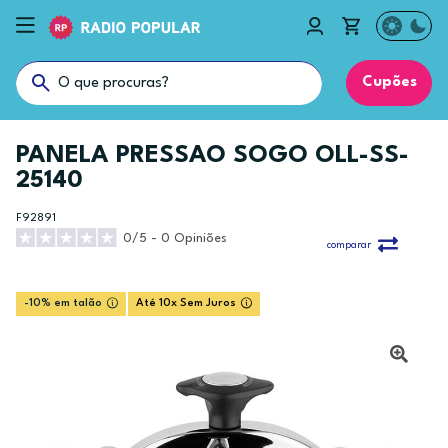
Cupões
PANELA PRESSAO SOGO OLL-SS-
25140
F92891
0/5 - 0 Opiniões
comparar
-10% em talão
Até 10x Sem Juros