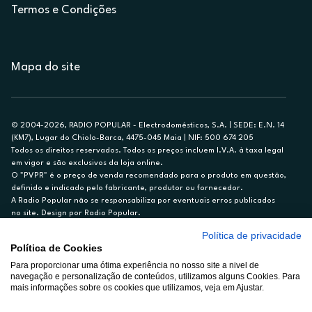
Termos e Condições
Mapa do site
© 2004-2026, RADIO POPULAR - Electrodomésticos, S.A. | SEDE: E.N. 14
(KM7), Lugar do Chiolo-Barca, 4475-045 Maia | NIF: 500 674 205
Todos os direitos reservados. Todos os preços incluem I.V.A. à taxa legal
em vigor e são exclusivos da loja online.
O "PVPR" é o preço de venda recomendado para o produto em questão,
definido e indicado pelo fabricante, produtor ou fornecedor.
A Radio Popular não se responsabiliza por eventuais erros publicados
no site. Design por Radio Popular.
Política de privacidade
** TAEG CARTÃO DE CRÉDITO RP/ON: 18,5%
Política de Cookies
Ex. para limite de crédito de €1.500, reembolsado em 12 meses, TAN
14,79%.
Para proporcionar uma ótima experiência no nosso site a nivel de
navegação e personalização de conteúdos, utilizamos alguns Cookies. Para
Crédito sujeito a aprovação pelo Cetelem, marca BNP Paribas Personal
mais informações sobre os cookies que utilizamos, veja em Ajustar.
Finance, S.A., Sucursal em Portugal. Informe-se no 21 721 90 00 (dias
úteis, 9-20h).