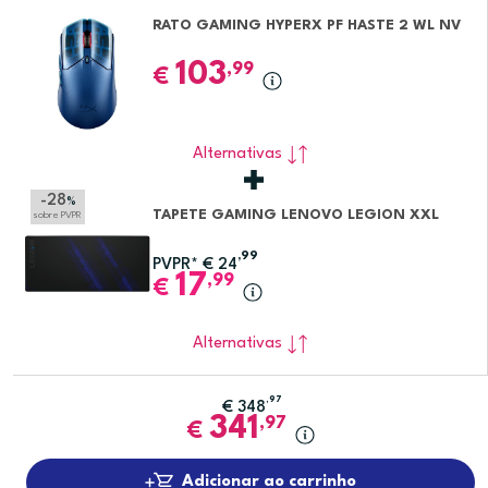
RATO GAMING HYPERX PF HASTE 2 WL NV
103
,99
€
Alternativas
-28
%
TAPETE GAMING LENOVO LEGION XXL
sobre PVPR
,99
PVPR*
€
24
17
,99
€
Alternativas
,97
€
348
341
,97
€
Adicionar ao carrinho