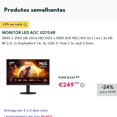
Produtos semelhantes
-10% em talão
MONITOR LED AOC U27G4R
3840 x 2160 (4K Ultra HD) 1920 x 1080 (Full HD) | 160 Hz | 1 ms | 2x HD
MI 2.0, 1x DisplayPort 1.4, 4x USB 3.1 Gen 1, 1x Jack 3.5mm
,99
PVPR*
€329
,99
249
-24%
sobre PVPR
Entrega em 2 a 3 dias úteis
Levantamento em loja
Grátis*