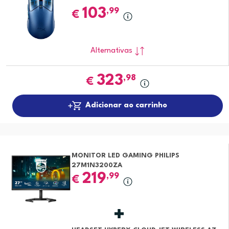
103
,99
€
Alternativas
323
,98
€
Adicionar ao carrinho
MONITOR LED GAMING PHILIPS
27M1N3200ZA
219
,99
€