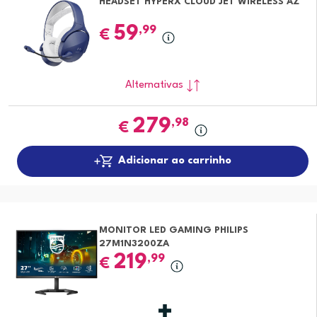
HEADSET HYPERX CLOUD JET WIRELESS AZ
59
,99
€
Alternativas
279
,98
€
Adicionar ao carrinho
MONITOR LED GAMING PHILIPS
27M1N3200ZA
219
,99
€