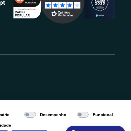
.
sário
Desempenho
Funcional
cidade