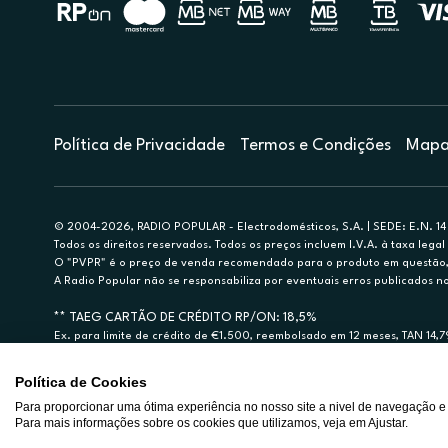
Política de Privacidade
Termos e Condições
Mapa 
© 2004-2026, RADIO POPULAR - Electrodomésticos, S.A. | SEDE: E.N. 14 
Todos os direitos reservados. Todos os preços incluem I.V.A. à taxa legal 
O "PVPR" é o preço de venda recomendado para o produto em questão, d
A Radio Popular não se responsabiliza por eventuais erros publicados no
** TAEG CARTÃO DE CRÉDITO RP/ON: 18,5%
Ex. para limite de crédito de €1.500, reembolsado em 12 meses, TAN 14,
Crédito sujeito a aprovação pelo Cetelem, marca BNP Paribas Personal Fi
A Rádio Popular – Eletrodomésticos S.A. (Registo BdP848) atua como inter
Política de Cookies
Para proporcionar uma ótima experiência no nosso site a nivel de navegação e
Para mais informações sobre os cookies que utilizamos, veja em Ajustar.