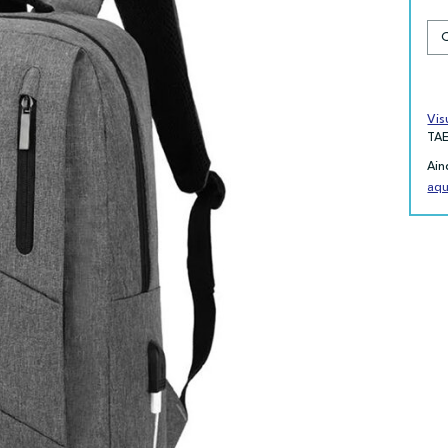
Vis
TA
Ain
aqu