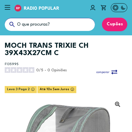
Cupões
MOCH TRANS TRIXIE CH
39X43X27CM C
F135995
0/5 - 0 Opiniões
comparar
Leva 3 Paga 2
Até 10x Sem Juros