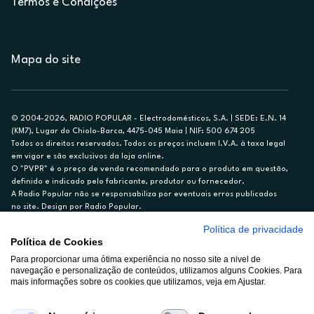
Termos e Condições
Mapa do site
© 2004-2026, RADIO POPULAR - Electrodomésticos, S.A. | SEDE: E.N. 14
(KM7), Lugar do Chiolo-Barca, 4475-045 Maia | NIF: 500 674 205
Todos os direitos reservados. Todos os preços incluem I.V.A. à taxa legal
em vigor e são exclusivos da loja online.
O "PVPR" é o preço de venda recomendado para o produto em questão,
definido e indicado pelo fabricante, produtor ou fornecedor.
A Radio Popular não se responsabiliza por eventuais erros publicados
no site. Design por Radio Popular.
Política de privacidade
** TAEG CARTÃO DE CRÉDITO RP/ON: 18,5%
Política de Cookies
Ex. para limite de crédito de €1.500, reembolsado em 12 meses, TAN
Para proporcionar uma ótima experiência no nosso site a nivel de
14,79%.
navegação e personalização de conteúdos, utilizamos alguns Cookies. Para
Crédito sujeito a aprovação pelo Cetelem, marca BNP Paribas Personal
mais informações sobre os cookies que utilizamos, veja em Ajustar.
Finance, S.A., Sucursal em Portugal. Informe-se no 21 721 90 00 (dias
úteis, 9-20h).
A Rádio Popular – Eletrodomésticos S.A. (Registo BdP848) atua como