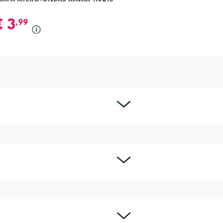
€
3
,99