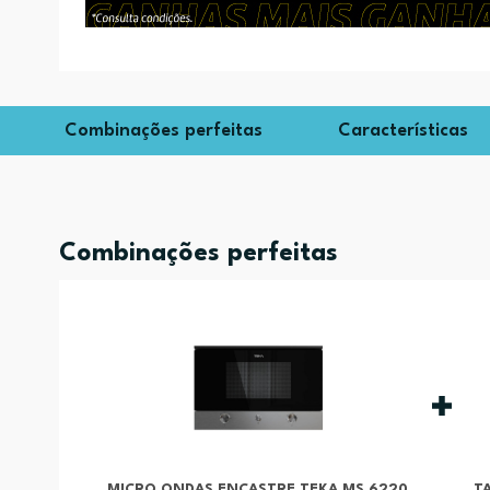
Combinações perfeitas
Características
Combinações perfeitas
MICRO ONDAS ENCASTRE TEKA MS 6220
T