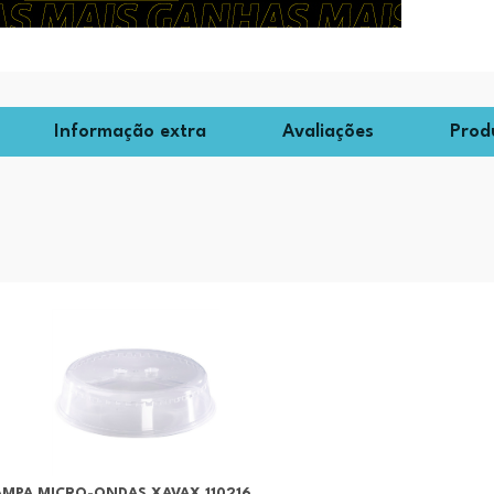
Informação extra
Avaliações
Prod
AMPA MICRO-ONDAS XAVAX 110216