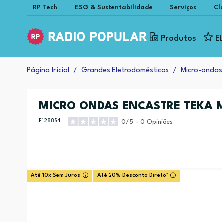
RP Tech
ESG & Sustentabilidade
Serviços
Cl
Produtos
E
Página Inicial
Grandes Eletrodomésticos
Micro-ondas
MICRO ONDAS ENCASTRE TEKA MS
F128854
0/5 - 0 Opiniões
Até 10x Sem Juros
Até 20% Desconto Direto*