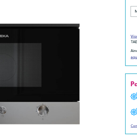
Vis
TA
Ain
aqu
P
Con