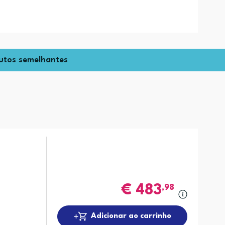
utos semelhantes
€
483
,98
Adicionar ao carrinho