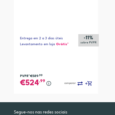
-11%
Entrega em 2 a 3 dias úteis
sobre PVPR
Levantamento em loja
Grátis*
PVPR*
€589
,99
,99
524
comparar
Segue-nos nas redes sociais