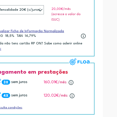
20,00€
/mês
(acresce o valor do
ISUC)
ualizar Ficha de Informação Normalizada
EG
18,5%
TAN
14,79%
da não tens cartão RP ON? Sabe como aderir online
i
agamento em prestações
sem juros
160.01€
/mês
sem juros
120.02€
/mês
sulta condições