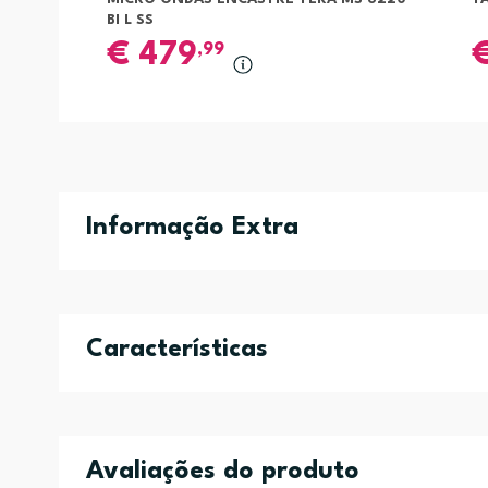
BI L SS
€
479
,99
Informação Extra
Características
Avaliações do produto