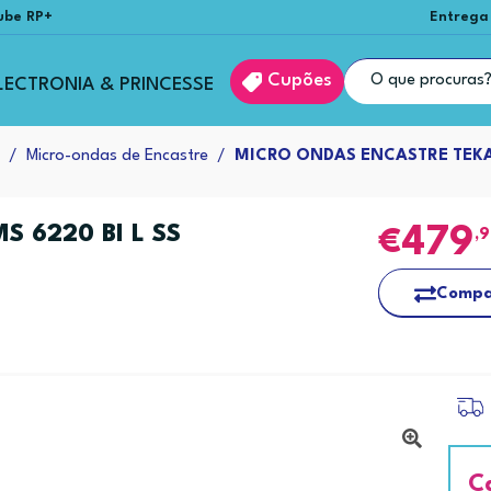
ube RP+
Entrega
Cupões
LECTRONIA & PRINCESSE
Micro-ondas de Encastre
MICRO ONDAS ENCASTRE TEKA 
 6220 BI L SS
479
,
Compa
C