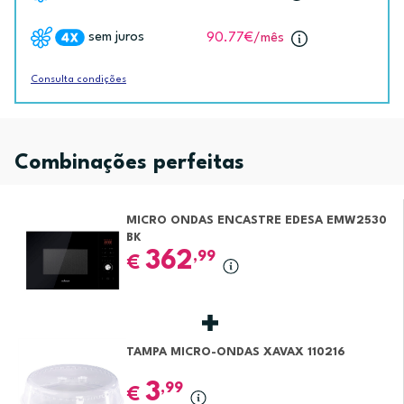
sem juros
90.77€
/mês
Consulta condições
Combinações perfeitas
MICRO ONDAS ENCASTRE EDESA EMW2530
BK
362
,99
€
TAMPA MICRO-ONDAS XAVAX 110216
3
,99
€