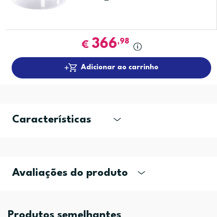
366
,98
€
Adicionar ao carrinho
Características
Avaliações do produto
Produtos semelhantes