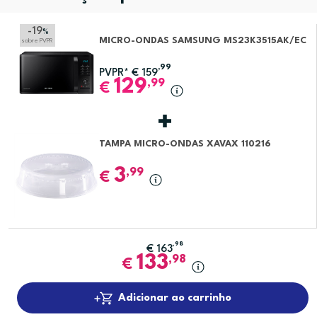
-19
%
MICRO-ONDAS SAMSUNG MS23K3515AK/EC
sobre PVPR
,99
PVPR*
€
159
129
,99
€
TAMPA MICRO-ONDAS XAVAX 110216
3
,99
€
,98
€
163
133
,98
€
Adicionar ao carrinho