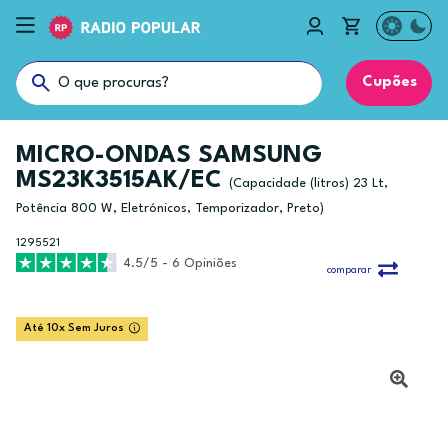
Cupões
MICRO-ONDAS SAMSUNG
MS23K3515AK/EC
(Capacidade (litros) 23 Lt,
Potência 800 W, Eletrónicos, Temporizador, Preto)
1295521
4.5/5 - 6 Opiniões
comparar
Até 10x Sem Juros