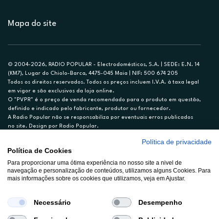
Mapa do site
© 2004-2026, RADIO POPULAR - Electrodomésticos, S.A. | SEDE: E.N. 14
(KM7), Lugar do Chiolo-Barca, 4475-045 Maia | NIF: 500 674 205
Todos os direitos reservados. Todos os preços incluem I.V.A. à taxa legal
em vigor e são exclusivos da loja online.
O "PVPR" é o preço de venda recomendado para o produto em questão,
definido e indicado pelo fabricante, produtor ou fornecedor.
A Radio Popular não se responsabiliza por eventuais erros publicados
no site. Design por Radio Popular.
Política de privacidade
** TAEG CARTÃO DE CRÉDITO RP/ON: 18,5%
Política de Cookies
Ex. para limite de crédito de €1.500, reembolsado em 12 meses, TAN
Para proporcionar uma ótima experiência no nosso site a nivel de
14,79%.
navegação e personalização de conteúdos, utilizamos alguns Cookies. Para
Crédito sujeito a aprovação pelo Cetelem, marca BNP Paribas Personal
mais informações sobre os cookies que utilizamos, veja em Ajustar.
Finance, S.A., Sucursal em Portugal. Informe-se no 21 721 90 00 (dias
úteis, 9-20h).
A Rádio Popular – Eletrodomésticos S.A. (Registo BdP848) atua como
Necessário
Desempenho
intermediário de crédito a título acessório e com exclusividade (registo
BdP 2314.)