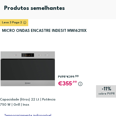
Produtos semelhantes
Leva 3 Paga 2
MICRO ONDAS ENCASTRE INDESIT MWI6211IX
,99
PVPR*
€399
,99
355
-11%
sobre PVPR
Capacidade (litros) 22 Lt | Potência
750 W | Grill | Inox
Temporariamente indisponível