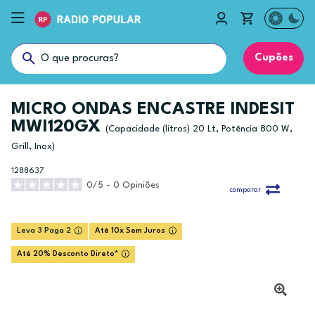
Cupões
MICRO ONDAS ENCASTRE INDESIT
MWI120GX
(Capacidade (litros) 20 Lt, Potência 800 W,
Grill, Inox)
1288637
0/5 - 0 Opiniões
comparar
Leva 3 Paga 2
Até 10x Sem Juros
Até 20% Desconto Direto*