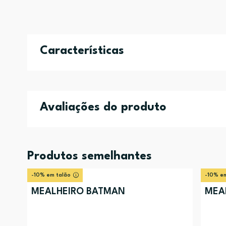
Características
Avaliações do produto
Produtos semelhantes
-10% em talão
-10% em
MEALHEIRO BATMAN
MEA