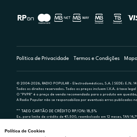
Política de Privacidade
Termos e Condições
Mapa 
© 2004-2026, RADIO POPULAR - Electrodomésticos, S.A. | SEDE: E.N. 14 
Todos os direitos reservados. Todos os preços incluem I.V.A. à taxa legal 
O "PVPR" é o preço de venda recomendado para o produto em questão, d
A Radio Popular não se responsabiliza por eventuais erros publicados no
** TAEG CARTÃO DE CRÉDITO RP/ON: 18,5%
Ex. para limite de crédito de €1.500, reembolsado em 12 meses, TAN 14,
Crédito sujeito a aprovação pelo Cetelem, marca BNP Paribas Personal Fi
A Rádio Popular – Eletrodomésticos S.A. (Registo BdP848) atua como inter
Política de Cookies