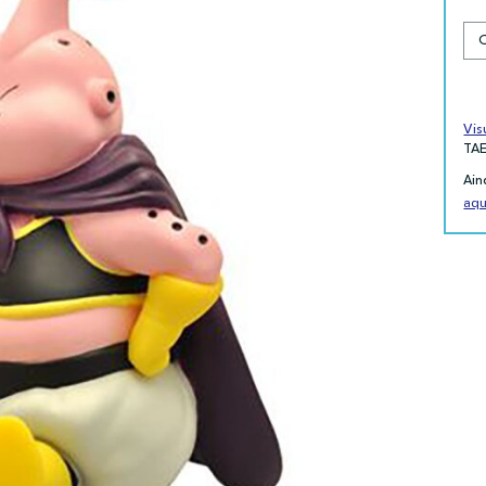
Vis
TA
Ain
aqu