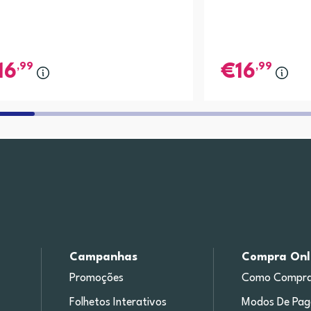
,99
,99
16
16
Campanhas
Compra Onl
Promoções
Como Compra
Folhetos Interativos
Modos De Pa