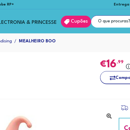
ube RP+
Entrega
Cupões
LECTRONIA & PRINCESSE
dising
MEALHEIRO BOO
16
,99
Compa
C