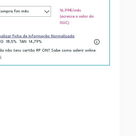
16,99€
/mês
(acresce o valor do
ISUC)
ualizar Ficha de Informação Normalizada
EG
18,5%
TAN
14,79%
da não tens cartão RP ON? Sabe como aderir online
i