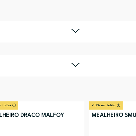
 talão
-10% em talão
LHEIRO DRACO MALFOY
MEALHEIRO SM