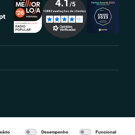
.
sário
Desempenho
Funcional