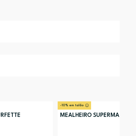
-10% em talão
URFETTE
MEALHEIRO SUPERMAN