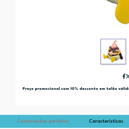
Preço promocional com 10% desconto em talão váli
Combinações perfeitas
Características