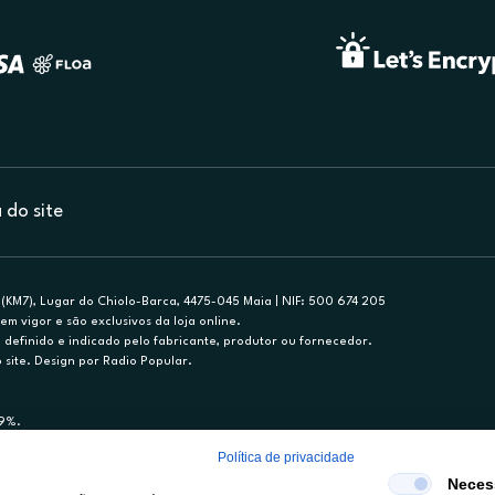
do site
(KM7), Lugar do Chiolo-Barca, 4475-045 Maia | NIF: 500 674 205
em vigor e são exclusivos da loja online.
efinido e indicado pelo fabricante, produtor ou fornecedor.
 site. Design por Radio Popular.
79%.
nance, S.A., Sucursal em Portugal. Informe-se no 21 721 90 00 (dias úteis, 9-20h)
Política de privacidade
mediário de crédito a título acessório e com exclusividade (registo BdP 2314.)
Neces