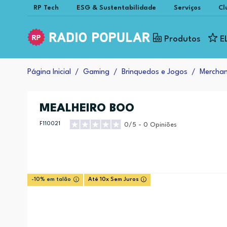
RP Tech
ESG & Sustentabilidade
Serviços
Cl
Produtos
E
Página Inicial
Gaming
Brinquedos e Jogos
Merchan
MEALHEIRO BOO
F110021
0/5 - 0 Opiniões
-10% em talão
Até 10x Sem Juros