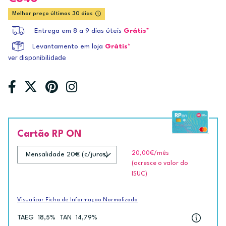
Melhor preço últimos 30 dias
Entrega em 8 a 9 dias úteis
Grátis*
Levantamento em loja
Grátis*
ver disponibilidade
Cartão RP ON
20,00€
/mês
(acresce o valor do
ISUC)
Visualizar Ficha de Informação Normalizada
TAEG
18,5%
TAN
14,79%