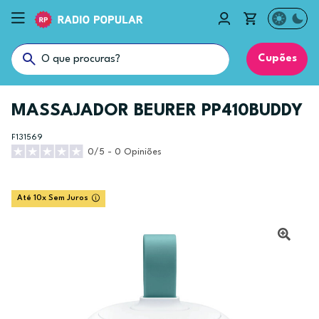
Cupões
MASSAJADOR BEURER PP410BUDDY
F131569
0/5 - 0 Opiniões
Até 10x Sem Juros