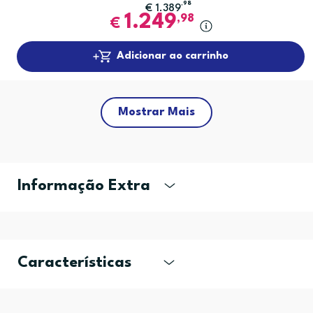
,98
€
1.389
1.249
,98
€
Adicionar ao carrinho
Mostrar Mais
Informação Extra
Características