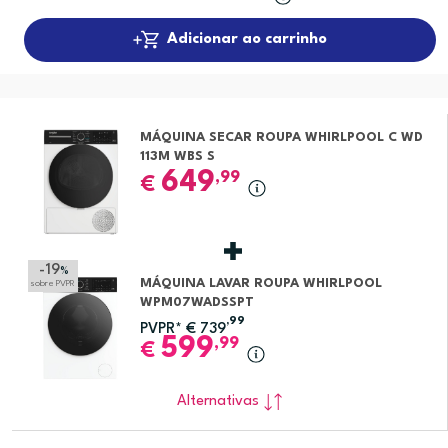
Adicionar ao carrinho
MÁQUINA SECAR ROUPA WHIRLPOOL C WD
113M WBS S
649
,99
€
-19
%
MÁQUINA LAVAR ROUPA WHIRLPOOL
sobre PVPR
WPM07WADSSPT
,99
PVPR*
€
739
599
,99
€
Alternativas