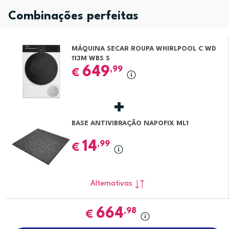
Combinações perfeitas
MÁQUINA SECAR ROUPA WHIRLPOOL C WD
113M WBS S
649
,99
€
BASE ANTIVIBRAÇÃO NAPOFIX ML1
14
,99
€
Alternativas
664
,98
€