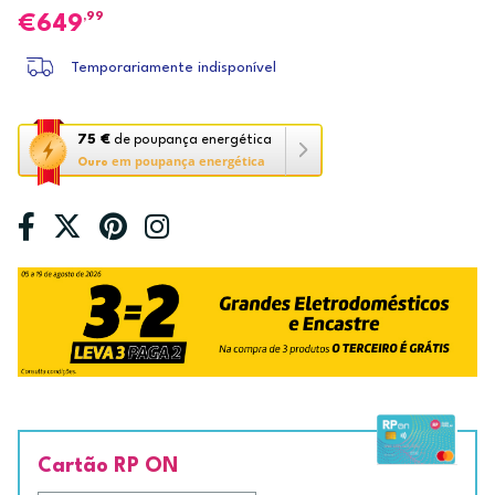
,99
649
Temporariamente indisponível
Esta
75 €
de poupança energética
em poupança energética
ação
Ouro
abre
a
ferramenta
de
poupança
energética
Youreko.
Cartão RP ON