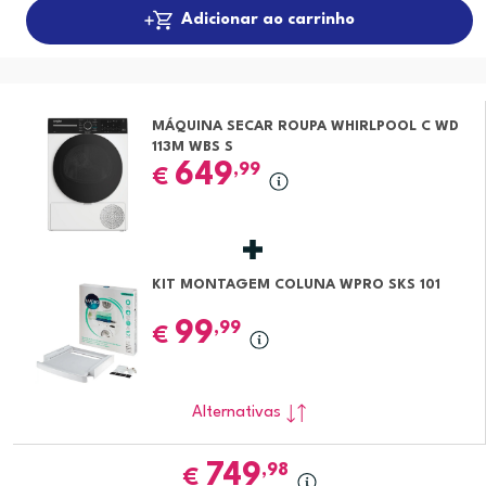
Adicionar ao carrinho
MÁQUINA SECAR ROUPA WHIRLPOOL C WD
113M WBS S
649
,99
€
KIT MONTAGEM COLUNA WPRO SKS 101
99
,99
€
Alternativas
749
,98
€