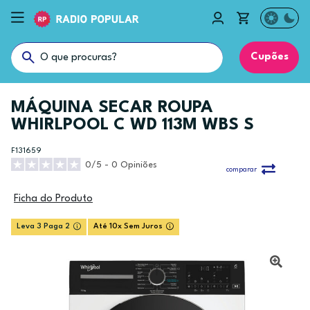
Cupões
MÁQUINA SECAR ROUPA
WHIRLPOOL C WD 113M WBS S
F131659
0/5 - 0 Opiniões
comparar
Ficha do Produto
Leva 3 Paga 2
Até 10x Sem Juros