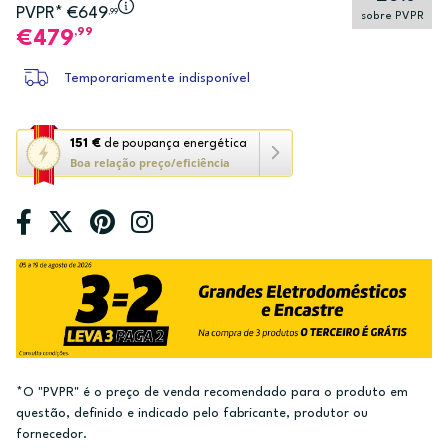
PVPR* €649
,99
sobre PVPR
,99
479
Temporariamente indisponível
Esta
151 €
de poupança energética
Boa relação preço/eficiência
ação
abre
a
ferramenta
de
poupança
energética
Youreko.
*O "PVPR" é o preço de venda recomendado para o produto em
questão, definido e indicado pelo fabricante, produtor ou
fornecedor.