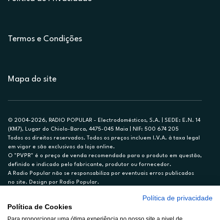
Termos e Condições
Mapa do site
© 2004-2026, RADIO POPULAR - Electrodomésticos, S.A. | SEDE: E.N. 14
(KM7), Lugar do Chiolo-Barca, 4475-045 Maia | NIF: 500 674 205
Todos os direitos reservados. Todos os preços incluem I.V.A. à taxa legal
em vigor e são exclusivos da loja online.
O "PVPR" é o preço de venda recomendado para o produto em questão,
definido e indicado pelo fabricante, produtor ou fornecedor.
A Radio Popular não se responsabiliza por eventuais erros publicados
no site. Design por Radio Popular.
Política de privacidade
** TAEG CARTÃO DE CRÉDITO RP/ON: 18,5%
Política de Cookies
Ex. para limite de crédito de €1.500, reembolsado em 12 meses, TAN
14,79%.
Para proporcionar uma ótima experiência no nosso site a nivel de