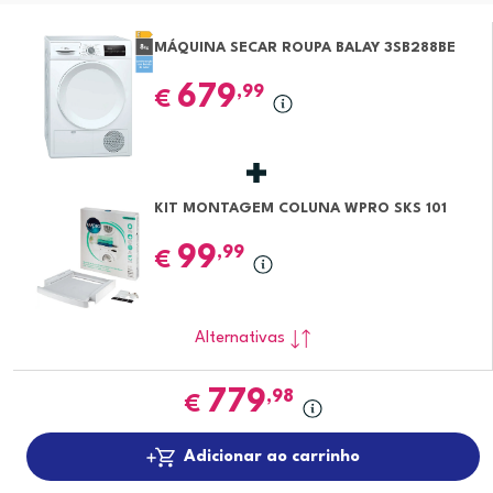
MÁQUINA SECAR ROUPA BALAY 3SB288BE
679
,99
€
KIT MONTAGEM COLUNA WPRO SKS 101
99
,99
€
Alternativas
779
,98
€
Adicionar ao carrinho