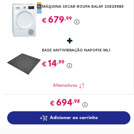
MÁQUINA SECAR ROUPA BALAY 3SB288BE
679
,99
€
BASE ANTIVIBRAÇÃO NAPOFIX ML1
14
,99
€
Alternativas
694
,98
€
Adicionar ao carrinho