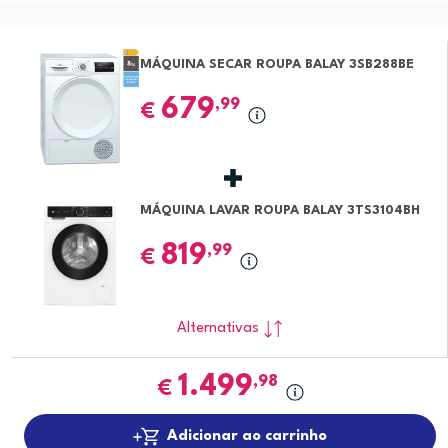
MÁQUINA SECAR ROUPA BALAY 3SB288BE
679
,99
€
MÁQUINA LAVAR ROUPA BALAY 3TS3104BH
819
,99
€
Alternativas
1.499
,98
€
Adicionar ao carrinho