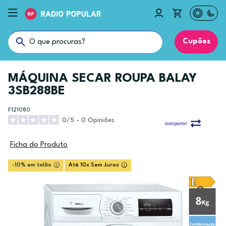
Cupões
MÁQUINA SECAR ROUPA BALAY
3SB288BE
F121080
0/5 - 0 Opiniões
comparar
Ficha do Produto
-10% em talão
Até 10x Sem Juros