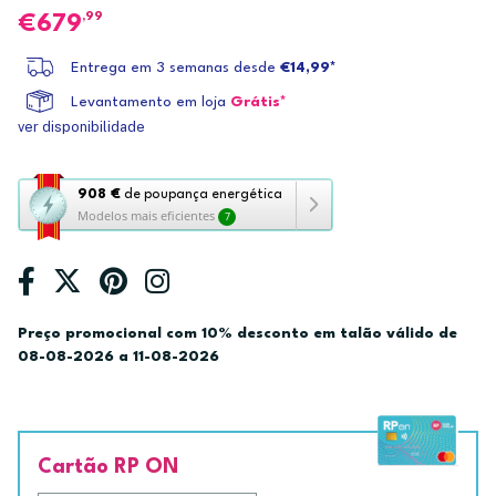
,99
679
Entrega em 3 semanas desde
€14,99*
Levantamento em loja
Grátis*
ver disponibilidade
Esta
908 €
de poupança energética
Modelos mais eficientes
7
ação
abre
a
ferramenta
de
Preço promocional com 10% desconto em talão válido de
poupança
08-08-2026 a 11-08-2026
energética
Youreko.
Cartão RP ON