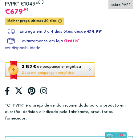
PVPR* €1049
,99
sobre PVPR
,99
679
Melhor preço últimos 30 dias
Entrega em 3 a 4 dias úteis desde
€14,99*
Levantamento em loja
Grátis*
ver disponibilidade
Esta
2 153 €
de poupança energética
em poupança energética
ação
Ouro
abre
a
ferramenta
de
*O "PVPR" é o preço de venda recomendado para o produto em
poupança
questão, definido e indicado pelo fabricante, produtor ou
energética
fornecedor.
Youreko.