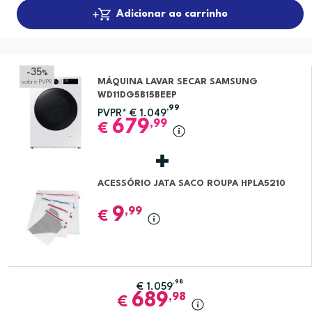
Adicionar ao carrinho
-35
%
MÁQUINA LAVAR SECAR SAMSUNG
sobre PVPR
WD11DG5B15BEEP
,99
PVPR*
€
1.049
679
,99
€
ACESSÓRIO JATA SACO ROUPA HPLA5210
9
,99
€
,98
€
1.059
689
,98
€