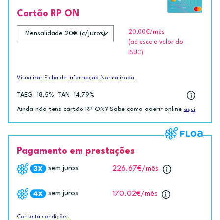
Cartão RP ON
20,00€
/mês
(acresce o valor do
ISUC)
Visualizar Ficha de Informação Normalizada
TAEG
18,5%
TAN
14,79%
Ainda não tens cartão RP ON? Sabe como aderir online
aqui
Pagamento em prestações
sem juros
226.67€
/mês
sem juros
170.02€
/mês
Consulta condições