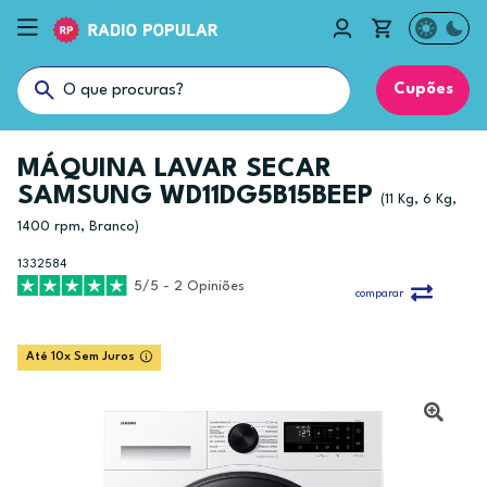
Cupões
MÁQUINA LAVAR SECAR
SAMSUNG WD11DG5B15BEEP
(11 Kg, 6 Kg,
1400 rpm, Branco)
1332584
5/5 - 2 Opiniões
comparar
Até 10x Sem Juros