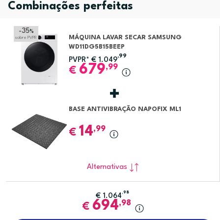
Combinações perfeitas
-35
%
MÁQUINA LAVAR SECAR SAMSUNG
sobre PVPR
WD11DG5B15BEEP
,99
PVPR*
€
1.049
679
,99
€
BASE ANTIVIBRAÇÃO NAPOFIX ML1
14
,99
€
Alternativas
,98
€
1.064
694
,98
€