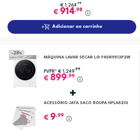
,98
€
1.264
914
,98
€
Adicionar ao carrinho
-28
%
MÁQUINA LAVAR SECAR LG F4DR9513P2W
sobre PVPR
,99
PVPR*
€
1.249
899
,99
€
ACESSÓRIO JATA SACO ROUPA HPLA5210
9
,99
€