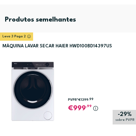
Produtos semelhantes
Leva 3 Paga 2
MÁQUINA LAVAR SECAR HAIER HWD100BD14397US
,99
PVPR*
€1399
,99
999
-29%
sobre PVPR