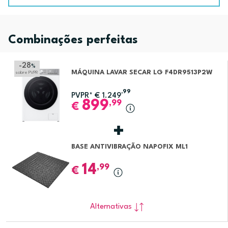
Combinações perfeitas
-28
%
MÁQUINA LAVAR SECAR LG F4DR9513P2W
sobre PVPR
,99
PVPR*
€
1.249
899
,99
€
BASE ANTIVIBRAÇÃO NAPOFIX ML1
14
,99
€
Alternativas