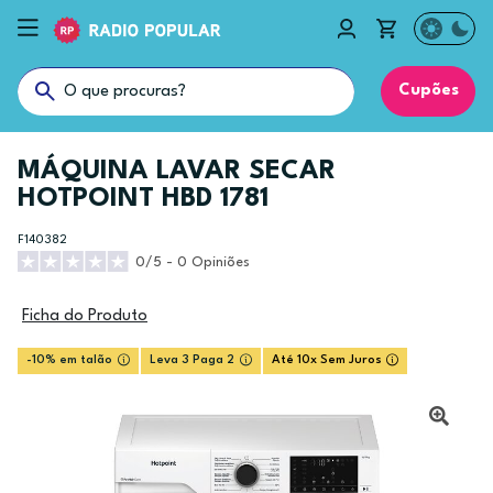
Cupões
MÁQUINA LAVAR SECAR
HOTPOINT HBD 1781
F140382
0/5 - 0 Opiniões
Ficha do Produto
-10% em talão
Leva 3 Paga 2
Até 10x Sem Juros