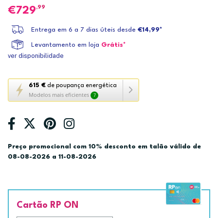
,99
729
Entrega em 6 a 7 dias úteis desde
€14,99*
Levantamento em loja
Grátis*
ver disponibilidade
Esta
615 €
de poupança energética
Modelos mais eficientes
7
ação
abre
a
ferramenta
de
Preço promocional com 10% desconto em talão válido de
poupança
08-08-2026 a 11-08-2026
energética
Youreko.
Cartão RP ON