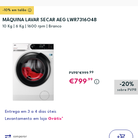
-10% em talão
MÁQUINA LAVAR SECAR AEG LWR7316O4B
10 Kg | 6 Kg | 1600 rpm | Branco
,99
PVPR*
€999
,99
799
-20%
sobre PVPR
Entrega em 3 a 4 dias úteis
Levantamento em loja
Grátis*
comparar