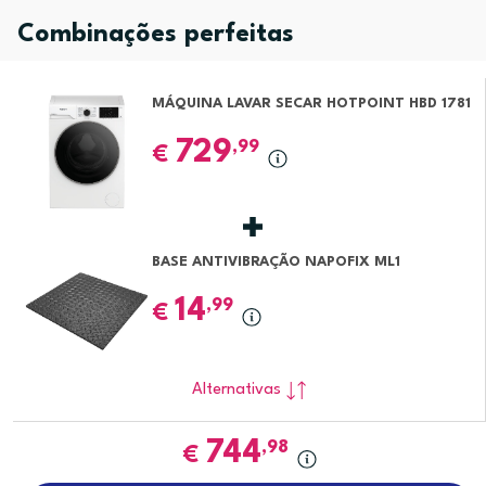
Combinações perfeitas
MÁQUINA LAVAR SECAR HOTPOINT HBD 1781
729
,99
€
BASE ANTIVIBRAÇÃO NAPOFIX ML1
14
,99
€
Alternativas
744
,98
€