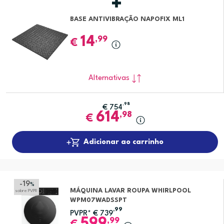
BASE ANTIVIBRAÇÃO NAPOFIX ML1
14
,99
€
Alternativas
,98
€
754
614
,98
€
Adicionar ao carrinho
-19
%
MÁQUINA LAVAR ROUPA WHIRLPOOL
sobre PVPR
WPM07WADSSPT
,99
PVPR*
€
739
599
,99