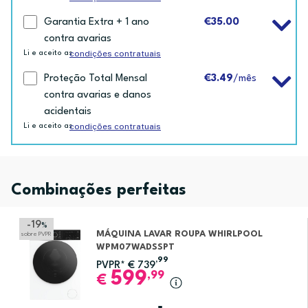
Garantia Extra + 1 ano
€35.00
contra avarias
condições contratuais
Li e aceito as
Proteção Total Mensal
€3.49
/mês
contra avarias e danos
acidentais
condições contratuais
Li e aceito as
Combinações perfeitas
-19
%
MÁQUINA LAVAR ROUPA WHIRLPOOL
sobre PVPR
WPM07WADSSPT
,99
PVPR*
€
739
599
,99
€