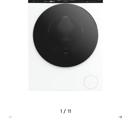
1
/
11