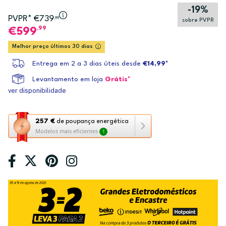
-19%
PVPR* €739
,99
sobre PVPR
,99
599
Melhor preço últimos 30 dias
Entrega em 2 a 3 dias úteis desde
€14,99*
Levantamento em loja
Grátis*
ver disponibilidade
Esta
257 €
de poupança energética
Modelos mais eficientes
1
ação
abre
a
ferramenta
de
poupança
energética
Youreko.