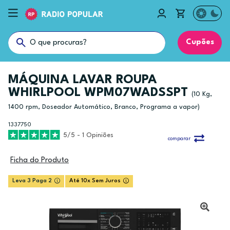
Cupões
MÁQUINA LAVAR ROUPA
WHIRLPOOL WPM07WADSSPT
(10 Kg,
1400 rpm, Doseador Automático, Branco, Programa a vapor)
1337750
5/5 - 1 Opiniões
comparar
Ficha do Produto
Leva 3 Paga 2
Até 10x Sem Juros