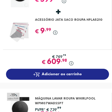
€
ACESSÓRIO JATA SACO ROUPA HPLA5210
9
,99
€
,98
€
749
609
,98
€
Adicionar ao carrinho
-19
%
MÁQUINA LAVAR ROUPA WHIRLPOOL
sobre PVPR
WPM07WADSSPT
,99
PVPR*
€
739