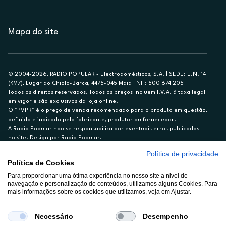
Mapa do site
© 2004-2026, RADIO POPULAR - Electrodomésticos, S.A. | SEDE: E.N. 14
(KM7), Lugar do Chiolo-Barca, 4475-045 Maia | NIF: 500 674 205
Todos os direitos reservados. Todos os preços incluem I.V.A. à taxa legal
em vigor e são exclusivos da loja online.
O "PVPR" é o preço de venda recomendado para o produto em questão,
definido e indicado pelo fabricante, produtor ou fornecedor.
A Radio Popular não se responsabiliza por eventuais erros publicados
no site. Design por Radio Popular.
Política de privacidade
** TAEG CARTÃO DE CRÉDITO RP/ON: 18,5%
Política de Cookies
Ex. para limite de crédito de €1.500, reembolsado em 12 meses, TAN
14,79%.
Para proporcionar uma ótima experiência no nosso site a nivel de
navegação e personalização de conteúdos, utilizamos alguns Cookies. Para
Crédito sujeito a aprovação pelo Cetelem, marca BNP Paribas Personal
mais informações sobre os cookies que utilizamos, veja em Ajustar.
Finance, S.A., Sucursal em Portugal. Informe-se no 21 721 90 00 (dias
úteis, 9-20h).
A Rádio Popular – Eletrodomésticos S.A. (Registo BdP848) atua como
Necessário
Desempenho
intermediário de crédito a título acessório e com exclusividade (registo