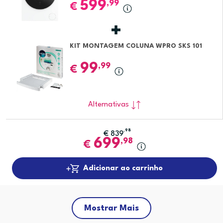
599
,99
€
KIT MONTAGEM COLUNA WPRO SKS 101
99
,99
€
Alternativas
,98
€
839
699
,98
€
Adicionar ao carrinho
Mostrar Mais