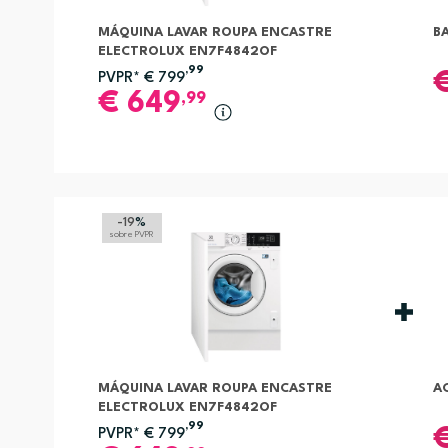
MÁQUINA LAVAR ROUPA ENCASTRE
B
ELECTROLUX EN7F4842OF
,99
PVPR*
€
799
€
649
,99
-19
%
sobre PVPR
MÁQUINA LAVAR ROUPA ENCASTRE
A
ELECTROLUX EN7F4842OF
,99
PVPR*
€
799