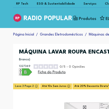
RP Tech
ESG & Sustentabilidade
Serviços
Cl
Produtos
E
Página Inicial
Grandes Eletrodomésticos
Máquinas d
MÁQUINA LAVAR ROUPA ENCAST
Branco)
1327369
0/5 - 0 Opiniões
Ficha do Produto
Leva 3 Paga 2
Até 10x Sem Juros
Até 20% Desconto Direto