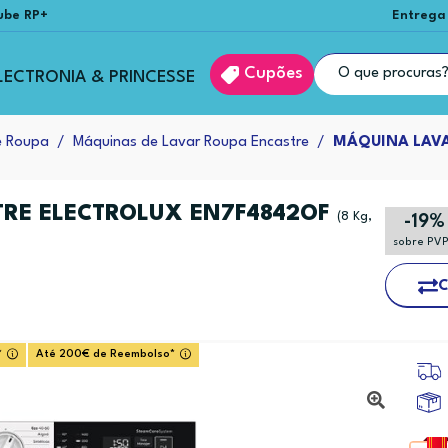
ube RP+
Entrega
Cupões
LECTRONIA & PRINCESSE
e Roupa
Máquinas de Lavar Roupa Encastre
MÁQUINA LAVA
RE ELECTROLUX EN7F4842OF
(8 Kg,
-19%
sobre PV
C
*
Até 200€ de Reembolso*