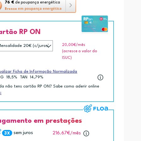
76 €
de poupança energética
em poupança energética
Bronze
artão RP ON
amenta
20,00€
/mês
ança
(acresce o valor do
ética
ISUC)
ko.
ualizar Ficha de Informação Normalizada
EG
18,5%
TAN
14,79%
da não tens cartão RP ON? Sabe como aderir online
i
agamento em prestações
sem juros
216.67€
/mês