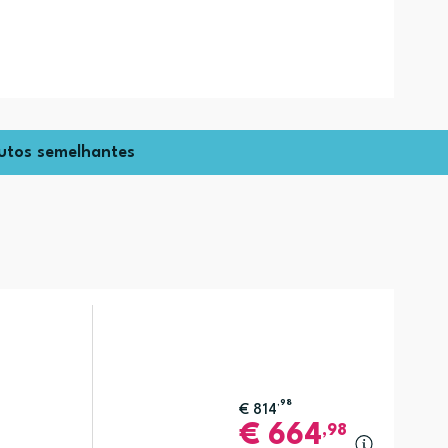
utos semelhantes
,98
€
814
€
664
,98