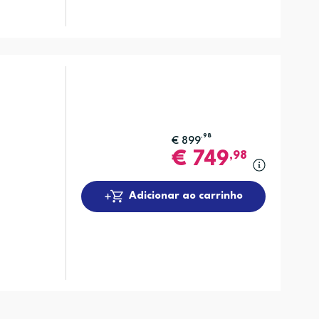
,98
€
899
€
749
,98
Adicionar ao carrinho