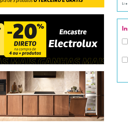
Li e
I