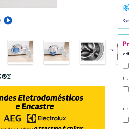
Con
P
ad
Li e
Li e