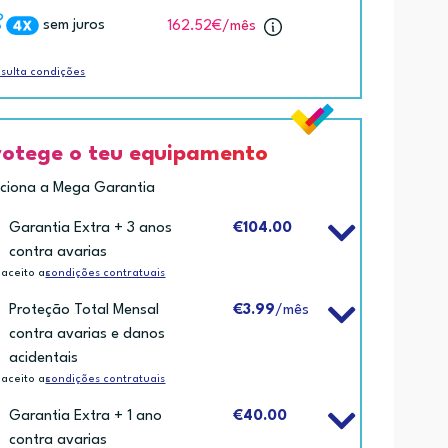
sem juros
162.52€
/mês
sulta condições
rotege o teu equipamento
iciona a Mega Garantia
Garantia Extra + 3 anos
€104.00
contra avarias
 aceito as
condições contratuais
Proteção Total Mensal
€3.99
/mês
contra avarias e danos
acidentais
 aceito as
condições contratuais
Garantia Extra + 1 ano
€40.00
contra avarias