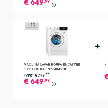
€
649
,99
-19
%
sobre PVPR
MÁQUINA LAVAR ROUPA ENCASTRE
K
ELECTROLUX EN7F4842OF
,99
PVPR*
€
799
€
649
,99