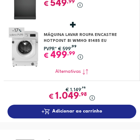
549
,99
€
-17
%
MÁQUINA LAVAR ROUPA ENCASTRE
sobre PVPR
HOTPOINT BI WMHG 81485 EU
,99
PVPR*
€
599
499
,99
€
Alternativas
,98
€
1.149
1.049
,98
€
Adicionar ao carrinho