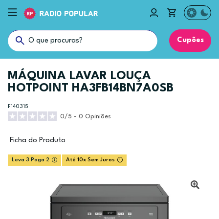
Cupões
MÁQUINA LAVAR LOUÇA
HOTPOINT HA3FB14BN7A0SB
F140315
0/5 - 0 Opiniões
Ficha do Produto
Leva 3 Paga 2
Até 10x Sem Juros