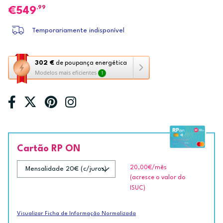
,99
549
Temporariamente indisponível
Esta
302 €
de poupança energética
Modelos mais eficientes
1
ação
abre
a
ferramenta
de
poupança
energética
Cartão RP ON
Youreko.
20,00€
/mês
(acresce o valor do
ISUC)
Visualizar Ficha de Informação Normalizada