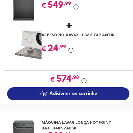
549
,99
€
ACESSÓRIO XAVAX 111362 TAP ANTIR
24
,99
€
574
,98
€
Adicionar ao carrinho
MÁQUINA LAVAR LOUÇA HOTPOINT
HA3FB14BN7A0SB