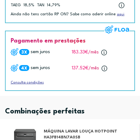
TAEG
18,5%
TAN
14,79%
Ainda não tens cartão RP ON? Sabe como aderir online
aqui
Pagamento em prestações
sem juros
183.33€
/mês
sem juros
137.52€
/mês
Consulta condições
Combinações perfeitas
MÁQUINA LAVAR LOUÇA HOTPOINT
HA3FB14BN7A0SB