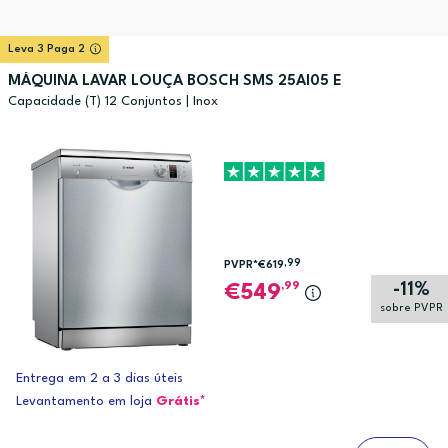
Leva 3 Paga 2
MÁQUINA LAVAR LOUÇA BOSCH SMS 25AI05 E
Capacidade (T) 12 Conjuntos | Inox
,99
PVPR*
€619
-11%
,99
549
sobre PVPR
Entrega em 2 a 3 dias úteis
Levantamento em loja
Grátis*