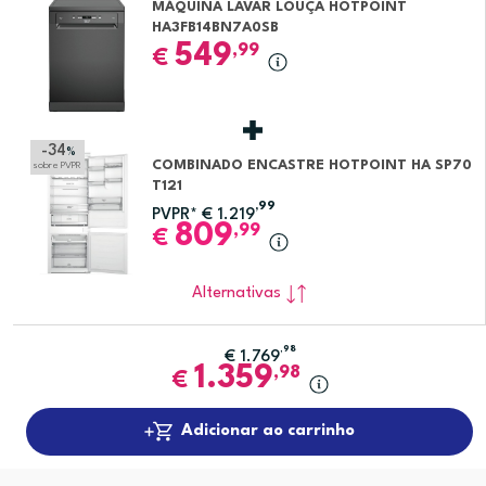
MÁQUINA LAVAR LOUÇA HOTPOINT
HA3FB14BN7A0SB
549
,99
€
-34
%
COMBINADO ENCASTRE HOTPOINT HA SP70
sobre PVPR
T121
,99
PVPR*
€
1.219
809
,99
€
Alternativas
,98
€
1.769
1.359
,98
€
Adicionar ao carrinho