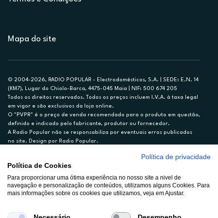
Mapa do site
© 2004-2026, RADIO POPULAR - Electrodomésticos, S.A. | SEDE: E.N. 14
(KM7), Lugar do Chiolo-Barca, 4475-045 Maia | NIF: 500 674 205
Todos os direitos reservados. Todos os preços incluem I.V.A. à taxa legal
em vigor e são exclusivos da loja online.
O "PVPR" é o preço de venda recomendado para o produto em questão,
definido e indicado pelo fabricante, produtor ou fornecedor.
A Radio Popular não se responsabiliza por eventuais erros publicados
no site. Design por Radio Popular.
Política de privacidade
** TAEG CARTÃO DE CRÉDITO RP/ON: 18,5%
Política de Cookies
Ex. para limite de crédito de €1.500, reembolsado em 12 meses, TAN
14,79%.
Para proporcionar uma ótima experiência no nosso site a nivel de
navegação e personalização de conteúdos, utilizamos alguns Cookies. Para
Crédito sujeito a aprovação pelo Cetelem, marca BNP Paribas Personal
mais informações sobre os cookies que utilizamos, veja em Ajustar.
Finance, S.A., Sucursal em Portugal. Informe-se no 21 721 90 00 (dias
úteis, 9-20h).
A Rádio Popular – Eletrodomésticos S.A. (Registo BdP848) atua como
Necessário
Desempenho