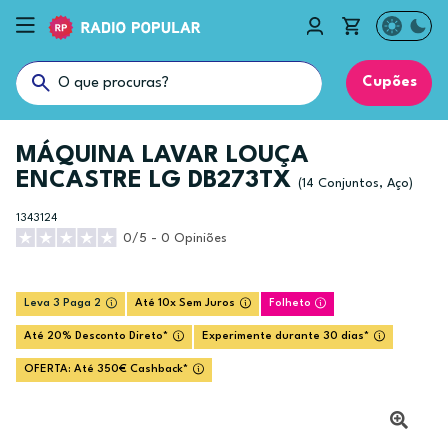
Cupões
MÁQUINA LAVAR LOUÇA
ENCASTRE LG DB273TX
(14 Conjuntos, Aço)
1343124
0/5 - 0 Opiniões
Leva 3 Paga 2
Até 10x Sem Juros
Folheto
Até 20% Desconto Direto*
Experimente durante 30 dias*
OFERTA: Até 350€ Cashback*