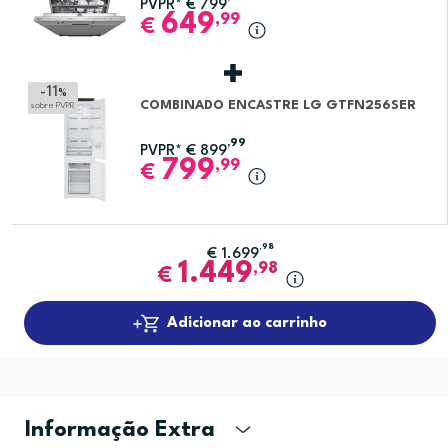
PVPR*
€
799
649
,99
€
-11
%
COMBINADO ENCASTRE LG GTFN256SER
sobre PVPR
,99
PVPR*
€
899
799
,99
€
,98
€
1.699
1.449
,98
€
Adicionar ao carrinho
Informação Extra