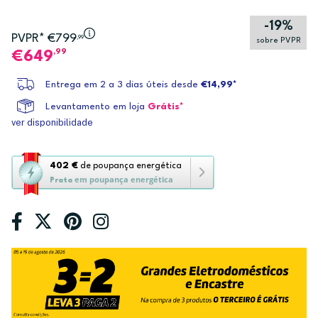
-19%
PVPR* €799
,99
sobre PVPR
,99
649
Entrega em 2 a 3 dias úteis desde
€14,99*
Levantamento em loja
Grátis*
ver disponibilidade
Esta
402 €
de poupança energética
em poupança energética
ação
Prata
abre
a
ferramenta
de
poupança
energética
Youreko.