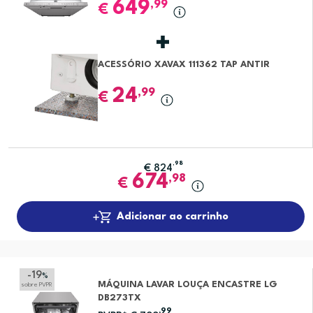
649
,99
€
ACESSÓRIO XAVAX 111362 TAP ANTIR
24
,99
€
,98
€
824
674
,98
€
Adicionar ao carrinho
-19
%
MÁQUINA LAVAR LOUÇA ENCASTRE LG
sobre PVPR
DB273TX
,99