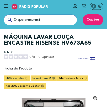
Cupões
MÁQUINA LAVAR LOUÇA
ENCASTRE HISENSE HV673A65
1342184
0/5 - 0 Opiniões
comparar
Ficha do Produto
-10% em talão
Leva 3 Paga 2
Até 10x Sem Juros
Até 20% Desconto Direto*