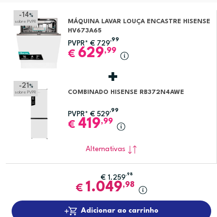
-14
%
MÁQUINA LAVAR LOUÇA ENCASTRE HISENSE
sobre PVPR
HV673A65
,99
PVPR*
€
729
629
,99
€
-21
%
COMBINADO HISENSE RB372N4AWE
sobre PVPR
,99
PVPR*
€
529
419
,99
€
Alternativas
,98
€
1.259
1.049
,98
€
Adicionar ao carrinho