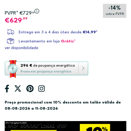
-14%
PVPR* €729
,99
sobre PVPR
,99
629
Entrega em 3 a 4 dias úteis desde
€14,99*
Levantamento em loja
Grátis*
ver disponibilidade
Esta
296 €
de poupança energética
em poupança energética
ação
Prata
abre
a
ferramenta
de
Preço promocional com 10% desconto em talão válido de
poupança
08-08-2026 a 11-08-2026
energética
Youreko.