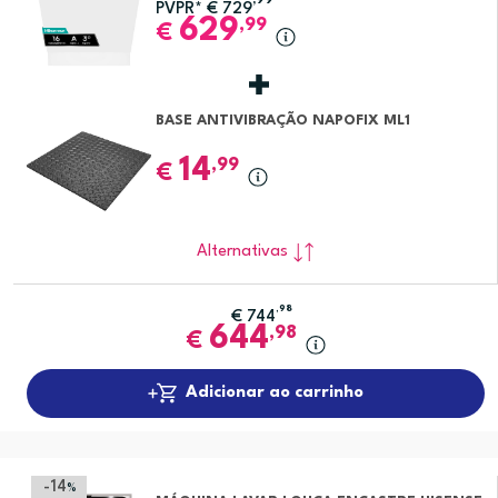
,99
PVPR*
€
729
629
,99
€
BASE ANTIVIBRAÇÃO NAPOFIX ML1
14
,99
€
Alternativas
,98
€
744
644
,98
€
Adicionar ao carrinho
-14
%