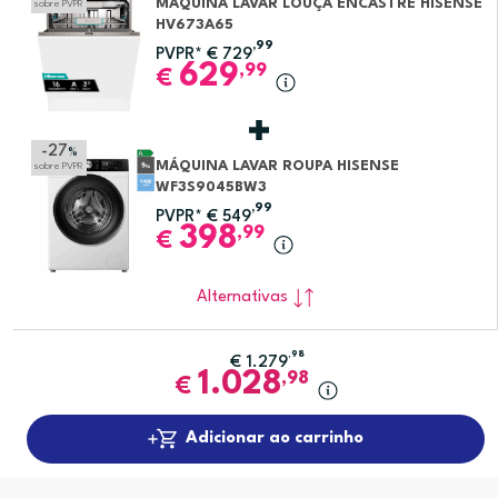
MÁQUINA LAVAR LOUÇA ENCASTRE HISENSE
sobre PVPR
HV673A65
,99
PVPR*
€
729
629
,99
€
-27
%
MÁQUINA LAVAR ROUPA HISENSE
sobre PVPR
WF3S9045BW3
,99
PVPR*
€
549
398
,99
€
Alternativas
,98
€
1.279
1.028
,98
€
Adicionar ao carrinho