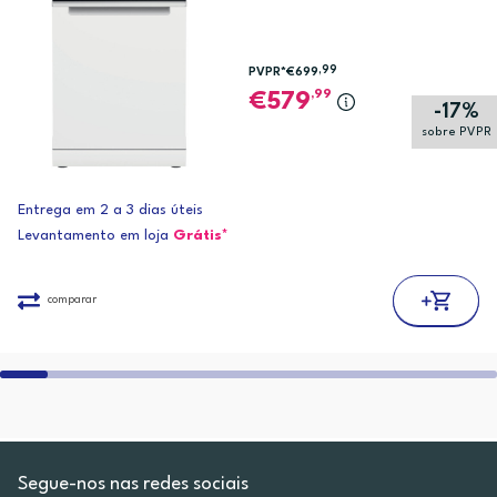
,99
PVPR*
€699
,99
579
-17%
sobre PVPR
Entrega em 2 a 3 dias úteis
Levantamento em loja
Grátis*
comparar
Segue-nos nas redes sociais