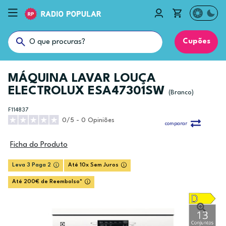
Cupões
MÁQUINA LAVAR LOUÇA
ELECTROLUX ESA47301SW
(Branco)
F114837
0/5 - 0 Opiniões
comparar
Ficha do Produto
Leva 3 Paga 2
Até 10x Sem Juros
Até 200€ de Reembolso*