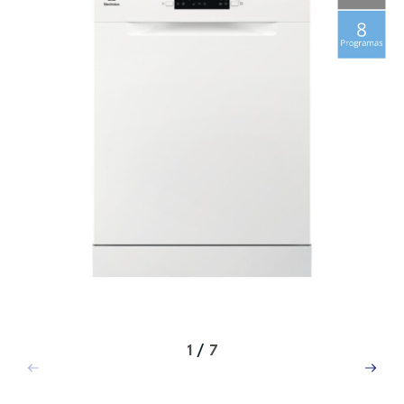
1
/
7