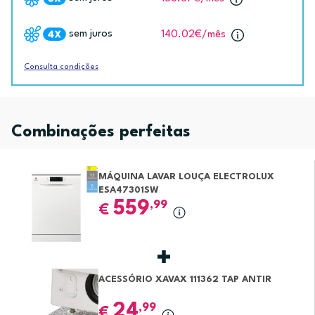
sem juros
140.02€
/mês
Consulta condições
Combinações perfeitas
MÁQUINA LAVAR LOUÇA ELECTROLUX
ESA47301SW
559
,99
€
ACESSÓRIO XAVAX 111362 TAP ANTIR
24
,99
€