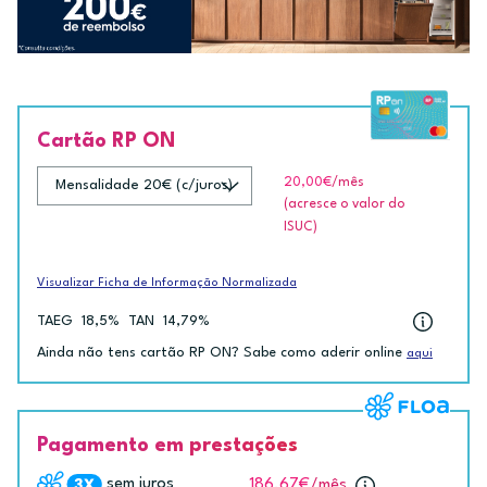
Cartão RP ON
20,00€
/mês
(acresce o valor do
ISUC)
Visualizar Ficha de Informação Normalizada
TAEG
18,5%
TAN
14,79%
Ainda não tens cartão RP ON? Sabe como aderir online
aqui
Pagamento em prestações
sem juros
186.67€
/mês