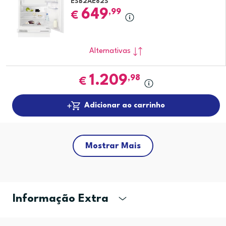
ESB2AE82S
649
,99
€
Alternativas
1.209
,98
€
Adicionar ao carrinho
Mostrar Mais
Informação Extra