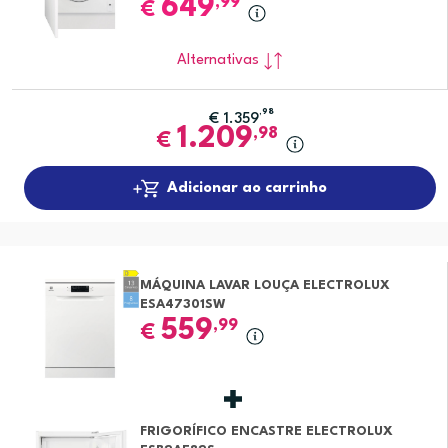
649
,99
€
Alternativas
,98
€
1.359
1.209
,98
€
Adicionar ao carrinho
MÁQUINA LAVAR LOUÇA ELECTROLUX
ESA47301SW
559
,99
€
FRIGORÍFICO ENCASTRE ELECTROLUX