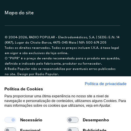
Mapa do site
© 2004-2026, RADIO POPULAR - Electrodomésticos, S.A. | SEDE: E.N. 14
(KM7), Lugar do Chiolo-Barca, 4475-045 Maia | NIF: 500 674 205
Todos os direitos reservados. Todos os preços incluem I.V.A. à taxa legal
em vigor e são exclusivos da loja online.
O "PVPR" é o preço de venda recomendado para o produto em questão,
definido e indicado pelo fabricante, produtor ou fornecedor.
A Radio Popular não se responsabiliza por eventuais erros publicados
no site. Design por Radio Popular.
Política de privacidade
** TAEG CARTÃO DE CRÉDITO RP/ON: 18,5%
Política de Cookies
Ex. para limite de crédito de €1.500, reembolsado em 12 meses, TAN
14,79%.
Para proporcionar uma ótima experiência no nosso site a nivel de
navegação e personalização de conteúdos, utilizamos alguns Cookies. Para
Crédito sujeito a aprovação pelo Cetelem, marca BNP Paribas Personal
mais informações sobre os cookies que utilizamos, veja em Ajustar.
Finance, S.A., Sucursal em Portugal. Informe-se no 21 721 90 00 (dias
úteis, 9-20h).
A Rádio Popular – Eletrodomésticos S.A. (Registo BdP848) atua como
Necessário
Desempenho
intermediário de crédito a título acessório e com exclusividade (registo
BdP 2314.)
Funcional
Publicidade