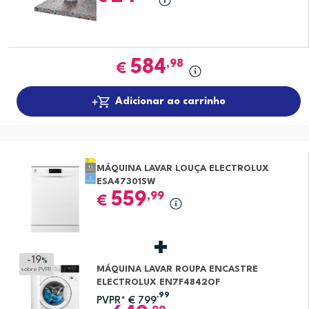
584
,98
€
Adicionar ao carrinho
MÁQUINA LAVAR LOUÇA ELECTROLUX
ESA47301SW
559
,99
€
-19
%
MÁQUINA LAVAR ROUPA ENCASTRE
sobre PVPR
ELECTROLUX EN7F4842OF
,99
PVPR*
€
799