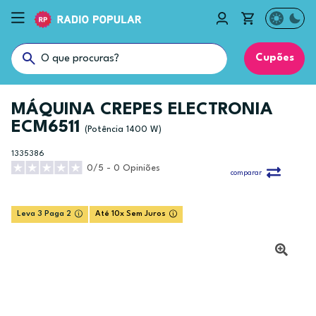
Cupões
MÁQUINA CREPES ELECTRONIA
ECM6511
(Potência 1400 W)
1335386
0/5 - 0 Opiniões
comparar
Leva 3 Paga 2
Até 10x Sem Juros