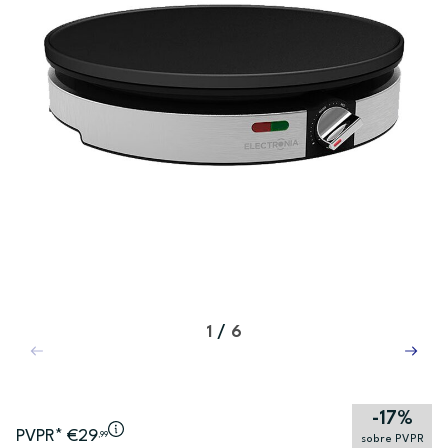
1
/
6
-17%
PVPR* €29
,99
sobre PVPR