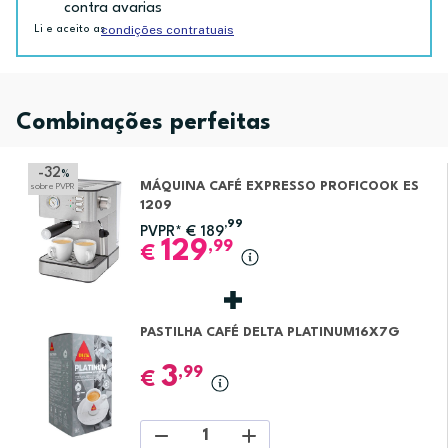
contra avarias
condições contratuais
Li e aceito as
Combinações perfeitas
-32
%
MÁQUINA CAFÉ EXPRESSO PROFICOOK ES
sobre PVPR
1209
,99
PVPR*
€
189
129
,99
€
PASTILHA CAFÉ DELTA PLATINUM16X7G
3
,99
€
1