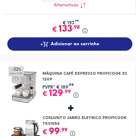
Alternativas
,98
€
193
133
,98
€
Adicionar ao carrinho
-32
%
MÁQUINA CAFÉ EXPRESSO PROFICOOK ES
sobre PVPR
1209
,99
PVPR*
€
189
129
,99
€
CONJUNTO JARRO ELETRICO PROFICOOK
TKS1056
99
,99
€