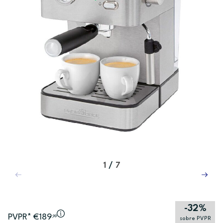
1
/
7
-32%
PVPR* €189
,99
sobre PVPR