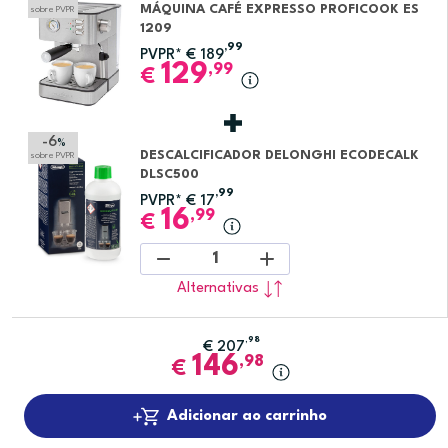
MÁQUINA CAFÉ EXPRESSO PROFICOOK ES
sobre PVPR
1209
,99
PVPR*
€
189
129
,99
€
-6
%
DESCALCIFICADOR DELONGHI ECODECALK
sobre PVPR
DLSC500
,99
PVPR*
€
17
16
,99
€
1
Alternativas
,98
€
207
146
,98
€
Adicionar ao carrinho