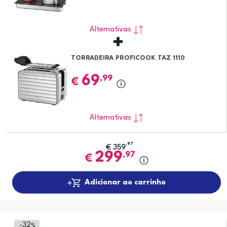
Alternativas
TORRADEIRA PROFICOOK TAZ 1110
69
,99
€
Alternativas
,97
€
359
299
,97
€
Adicionar ao carrinho
-32
%