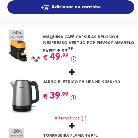
Adicionar ao carrinho
-50
%
MÁQUINA CAFÉ CÁPSULAS DELONGHI
sobre PVPR
NESPRESSO VERTUO POP ENV90Y AMARELO
,99
PVPR*
€
99
49
,99
€
JARRO ELETRICO PHILIPS HD 9350/90
39
,99
€
Alternativas
-20
%
TORRADEIRA FLAMA 969FL
sobre PVPR