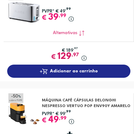
,99
PVPR*
€
49
39
,99
€
Alternativas
,97
€
189
129
,97
€
Adicionar ao carrinho
-50
%
MÁQUINA CAFÉ CÁPSULAS DELONGHI
sobre PVPR
NESPRESSO VERTUO POP ENV90Y AMARELO
,99
PVPR*
€
99
49
,99
€