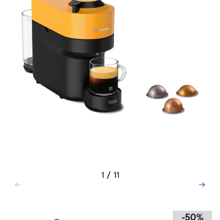
1
/
11
-50%