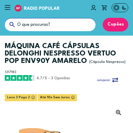
Cupões
MÁQUINA CAFÉ CÁPSULAS
DELONGHI NESPRESSO VERTUO
POP ENV90Y AMARELO
(Cápsula Nespresso)
1317183
4.7/5 - 3 Opiniões
comparar
Leva 3 Paga 2
Até 10x Sem Juros