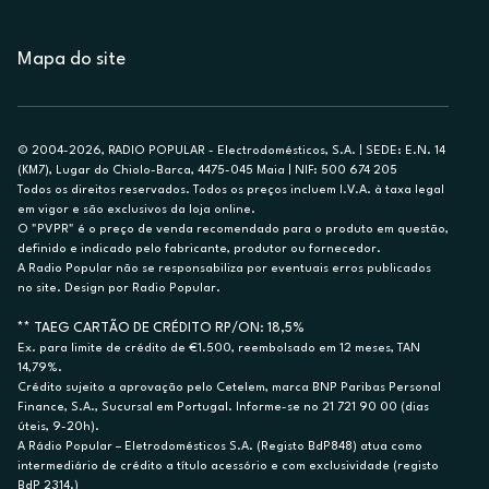
Mapa do site
© 2004-2026, RADIO POPULAR - Electrodomésticos, S.A. | SEDE: E.N. 14
(KM7), Lugar do Chiolo-Barca, 4475-045 Maia | NIF: 500 674 205
Todos os direitos reservados. Todos os preços incluem I.V.A. à taxa legal
em vigor e são exclusivos da loja online.
O "PVPR" é o preço de venda recomendado para o produto em questão,
definido e indicado pelo fabricante, produtor ou fornecedor.
A Radio Popular não se responsabiliza por eventuais erros publicados
no site. Design por Radio Popular.
** TAEG CARTÃO DE CRÉDITO RP/ON: 18,5%
Ex. para limite de crédito de €1.500, reembolsado em 12 meses, TAN
14,79%.
Crédito sujeito a aprovação pelo Cetelem, marca BNP Paribas Personal
Finance, S.A., Sucursal em Portugal. Informe-se no 21 721 90 00 (dias
úteis, 9-20h).
A Rádio Popular – Eletrodomésticos S.A. (Registo BdP848) atua como
intermediário de crédito a título acessório e com exclusividade (registo
BdP 2314.)