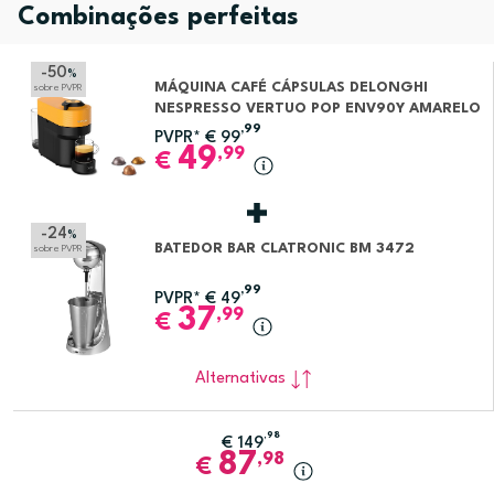
Combinações perfeitas
-50
%
MÁQUINA CAFÉ CÁPSULAS DELONGHI
sobre PVPR
NESPRESSO VERTUO POP ENV90Y AMARELO
,99
PVPR*
€
99
49
,99
€
-24
%
BATEDOR BAR CLATRONIC BM 3472
sobre PVPR
,99
PVPR*
€
49
37
,99
€
Alternativas
,98
€
149
87
,98
€