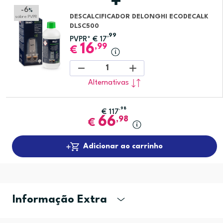
-6
%
DESCALCIFICADOR DELONGHI ECODECALK
sobre PVPR
DLSC500
,99
PVPR*
€
17
16
,99
€
1
Alternativas
,98
€
117
66
,98
€
Adicionar ao carrinho
Informação Extra