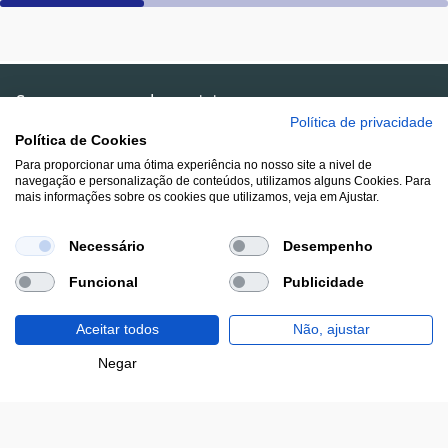
Segue-nos nas redes sociais
Política de privacidade
Política de Cookies
Para proporcionar uma ótima experiência no nosso site a nivel de
navegação e personalização de conteúdos, utilizamos alguns Cookies. Para
mais informações sobre os cookies que utilizamos, veja em Ajustar.
Lojas
Necessário
Desempenho
Funcional
Publicidade
Institucional
Aceitar todos
Não, ajustar
Cartão RP-ON
Negar
Adicionar ao carrinho
Campanhas