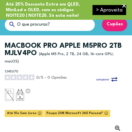
Até 25% Desconto Extra em QLED,
> Aproveita
MiniLed e OLED, com os códigos
NOITE20 | NOITE25. Só esta noite!
Cupões
MACBOOK PRO APPLE M5PRO 2TB
MJLV4PO
(Apple M5 Pro, 2 TB, 24 GB, 16-core GPU,
macOS)
1345070
0/5 - 0 Opiniões
comparar
30 - 72
USB PD
Até 10x Sem Juros
Poupa 20€ Microsoft 365 Pessoal*