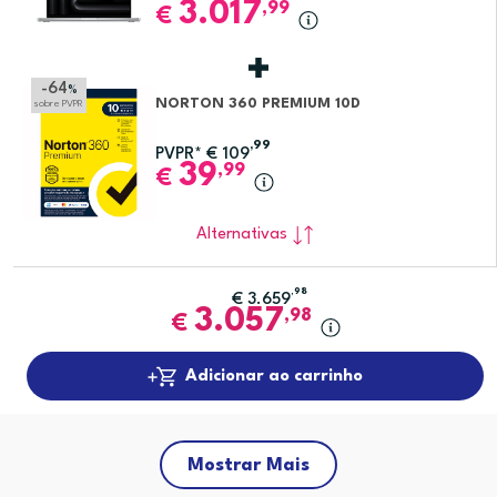
3.017
,99
€
-64
%
NORTON 360 PREMIUM 10D
sobre PVPR
,99
PVPR*
€
109
39
,99
€
Alternativas
,98
€
3.659
3.057
,98
€
Adicionar ao carrinho
Mostrar Mais