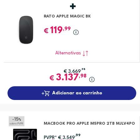
RATO APPLE MAGIC BK
119
,99
€
Alternativas
,98
€
3.669
3.137
,98
€
Adicionar ao carrinho
-15
%
MACBOOK PRO APPLE M5PRO 2TB MJLV4PO
sobre PVPR
,99
PVPR*
€
3.549