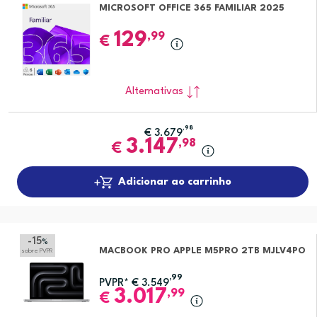
MICROSOFT OFFICE 365 FAMILIAR 2025
129
,99
€
Alternativas
,98
€
3.679
3.147
,98
€
Adicionar ao carrinho
-15
%
MACBOOK PRO APPLE M5PRO 2TB MJLV4PO
sobre PVPR
,99
PVPR*
€
3.549
3.017
,99
€