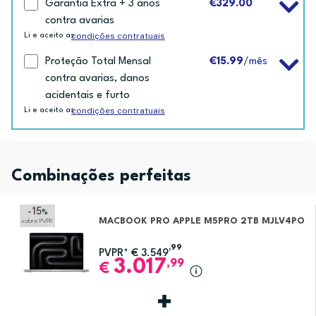
Garantia Extra + 3 anos
€329.00
contra avarias
condições contratuais
Li e aceito as
Proteção Total Mensal
€15.99
/mês
contra avarias, danos
acidentais e furto
condições contratuais
Li e aceito as
Combinações perfeitas
-15
%
MACBOOK PRO APPLE M5PRO 2TB MJLV4PO
sobre PVPR
,99
PVPR*
€
3.549
3.017
,99
€