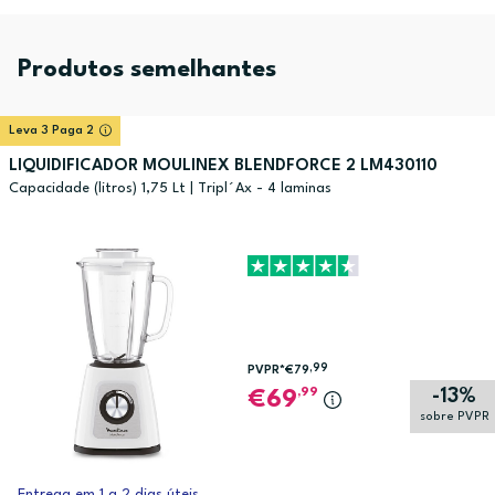
Produtos semelhantes
Leva 3 Paga 2
LIQUIDIFICADOR MOULINEX BLENDFORCE 2 LM430110
Capacidade (litros) 1,75 Lt | Tripl´Ax - 4 laminas
,99
PVPR*
€79
-13%
,99
69
sobre PVPR
Entrega em 1 a 2 dias úteis