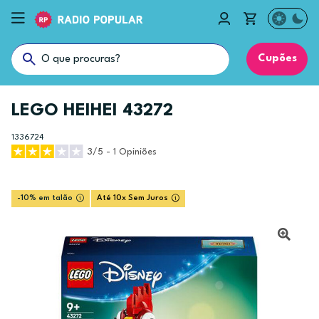
Cupões
LEGO HEIHEI 43272
1336724
3/5 - 1 Opiniões
-10% em talão
Até 10x Sem Juros