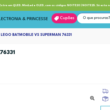
ube RP+
Entrega
xtra em QLED, MiniLed e OLED, com os códigos NOITE20 | NOITE25. Só esta n
Cupões
LECTRONIA & PRINCESSE
LEGO BATMOBILE VS SUPERMAN 76331
76331