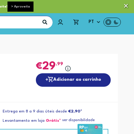
 pequeno porte grátis acima de 35€*
Trocas e Devoluções
oite!
> Aproveita
PT
29
,99
Adicionar ao carrinho
Entrega em 8 a 9 dias úteis desde
€2,90*
ver disponibilidade
Levantamento em loja
Grátis*