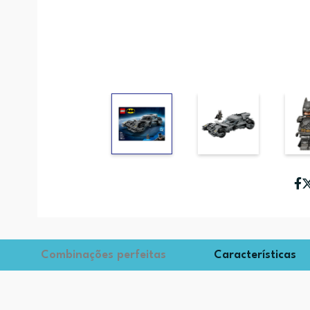
Combinações perfeitas
Características