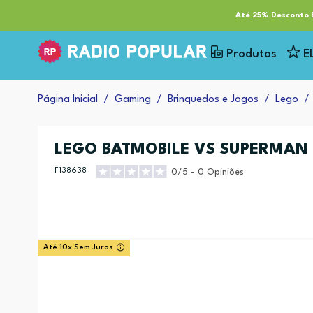
RP Tech
ESG & Sustentabilidade
Serviços
Cl
Até 25% Desconto E
Produtos
E
Página Inicial
Gaming
Brinquedos e Jogos
Lego
LEGO BATMOBILE VS SUPERMAN 
F138638
0/5 - 0 Opiniões
Até 10x Sem Juros