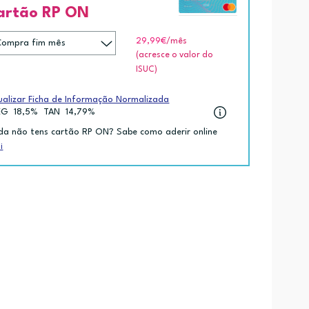
artão RP ON
29,99€
/mês
(acresce o valor do
ISUC)
ualizar Ficha de Informação Normalizada
EG
18,5%
TAN
14,79%
da não tens cartão RP ON? Sabe como aderir online
i