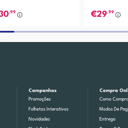
,99
,99
30
29
Campanhas
Compra Onl
Promoções
Como Compra
Folhetos Interativos
Modos De Pa
Novidades
Entrega