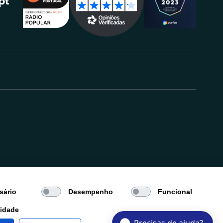
.
sário
Desempenho
Funcional
cidade