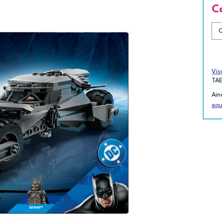
C
Vis
TA
Ain
aqu