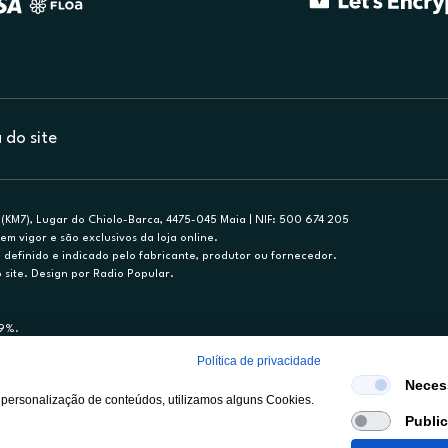
do site
(KM7), Lugar do Chiolo-Barca, 4475-045 Maia | NIF: 500 674 205
em vigor e são exclusivos da loja online.
efinido e indicado pelo fabricante, produtor ou fornecedor.
 site. Design por Radio Popular.
79%.
nance, S.A., Sucursal em Portugal. Informe-se no 21 721 90 00 (dias úteis, 9-20h)
Política de privacidade
mediário de crédito a título acessório e com exclusividade (registo BdP 2314.)
Neces
 personalização de conteúdos, utilizamos alguns Cookies.
Publi