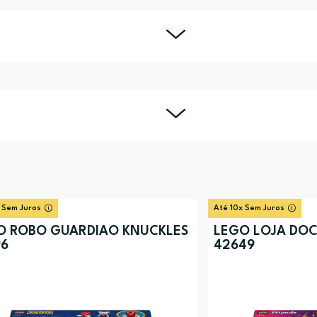
 Sem Juros
Até 10x Sem Juros
O ROBO GUARDIAO KNUCKLES
LEGO LOJA DOC
96
42649