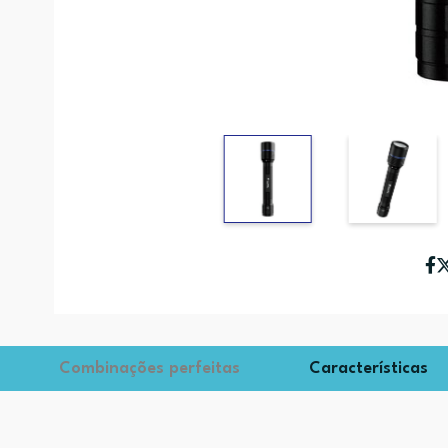
Combinações perfeitas
Características