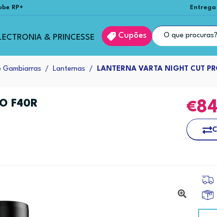
ube RP+
Entrega
Cupões
LECTRONIA & PRINCESSE
e Gambiarras
Lanternas
LANTERNA VARTA NIGHT CUT PR
O F40R
8
C