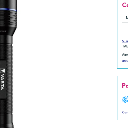
C
Vis
TA
Ain
aqu
P
Con