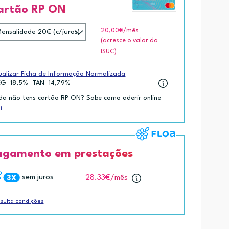
artão RP ON
20,00€
/mês
(acresce o valor do
ISUC)
ualizar Ficha de Informação Normalizada
EG
18,5%
TAN
14,79%
da não tens cartão RP ON? Sabe como aderir online
i
agamento em prestações
sem juros
28.33€
/mês
sulta condições