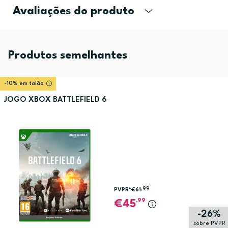
Avaliações do produto
Produtos semelhantes
-10% em talão
JOGO XBOX BATTLEFIELD 6
,99
PVPR*
€61
,99
45
-26%
sobre PVPR