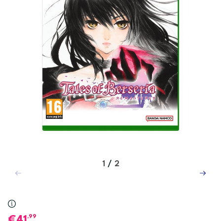
1
/
2
,99
41