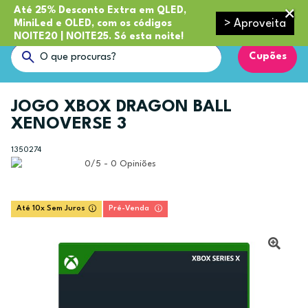
Até 25% Desconto Extra em QLED,
> Aproveita
MiniLed e OLED, com os códigos
NOITE20 | NOITE25. Só esta noite!
Cupões
JOGO XBOX DRAGON BALL
XENOVERSE 3
1350274
0/5 - 0 Opiniões
Até 10x Sem Juros
Pré-Venda