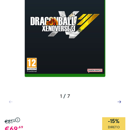
1
/
7
-15%
€81
,99
,69
DIRETO
69