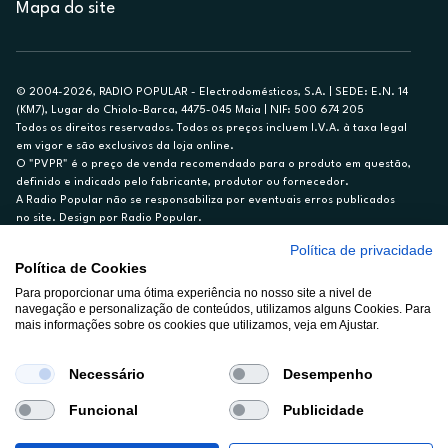
Mapa do site
© 2004-2026, RADIO POPULAR - Electrodomésticos, S.A. | SEDE: E.N. 14
(KM7), Lugar do Chiolo-Barca, 4475-045 Maia | NIF: 500 674 205
Todos os direitos reservados. Todos os preços incluem I.V.A. à taxa legal
em vigor e são exclusivos da loja online.
O "PVPR" é o preço de venda recomendado para o produto em questão,
definido e indicado pelo fabricante, produtor ou fornecedor.
A Radio Popular não se responsabiliza por eventuais erros publicados
no site. Design por Radio Popular.
Política de privacidade
** TAEG CARTÃO DE CRÉDITO RP/ON: 18,5%
Política de Cookies
Ex. para limite de crédito de €1.500, reembolsado em 12 meses, TAN
14,79%.
Para proporcionar uma ótima experiência no nosso site a nivel de
navegação e personalização de conteúdos, utilizamos alguns Cookies. Para
Crédito sujeito a aprovação pelo Cetelem, marca BNP Paribas Personal
mais informações sobre os cookies que utilizamos, veja em Ajustar.
Finance, S.A., Sucursal em Portugal. Informe-se no 21 721 90 00 (dias
úteis, 9-20h).
A Rádio Popular – Eletrodomésticos S.A. (Registo BdP848) atua como
Necessário
Desempenho
intermediário de crédito a título acessório e com exclusividade (registo
BdP 2314.)
Funcional
Publicidade