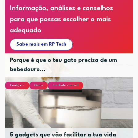
Informação, análises e conselhos
para que possas escolher o mais
adequado
Sabe mais em RP Tech
Porque é que o teu gato precisa de um
bebedouro...
Gadgets
Gato
cuidado animal
5 gadgets que vão facilitar a tua vida