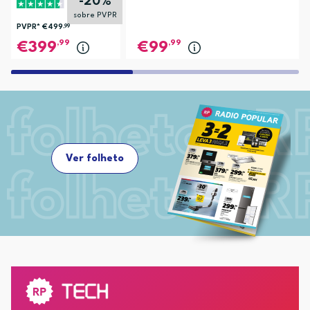
-20%
sobre PVPR
PVPR*
€499
,99
,99
,99
399
99
Ver folheto