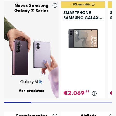
-5% em talão
Novos Samsung
Galaxy Z Series
SMARTPHONE
SM
SAMSUNG GALAXY
SA
Z FOLD8 256GB
Z 
GRAFITE
LA
Ver produtos
,99
2.069