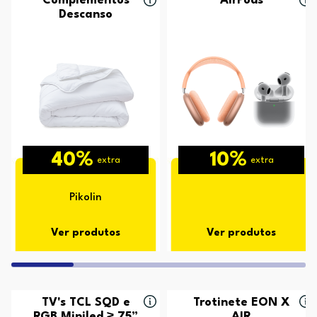
Complementos
AirPods
Descanso
40%
10%
extra
extra
Pikolin
Ver produtos
Ver produtos
TV's TCL SQD e
Trotinete EON X
RGB Miniled ≥ 75”
AIR