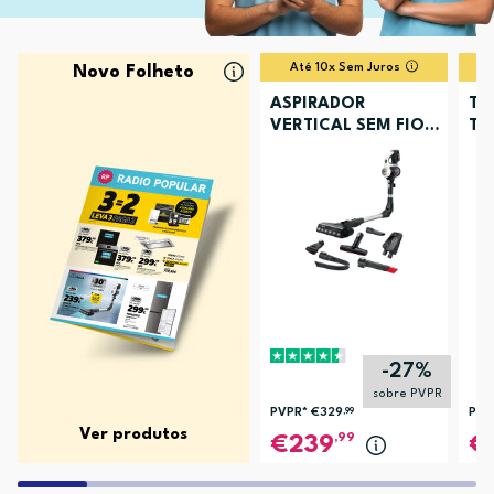
Até 10x Sem Juros
Novo Folheto
ASPIRADOR
TV
VERTICAL SEM FIOS
TU
BOSCH BCS711XXL
-27%
sobre PVPR
PVPR*
€329
,99
PVP
Ver produtos
,99
239