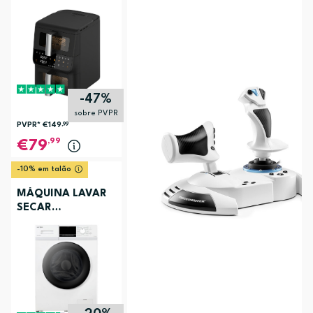
ELECTRONIA
TOWERCHEF
-47%
sobre PVPR
PVPR*
€149
,99
,99
79
-10% em talão
MÁQUINA LAVAR
SECAR
ELECTRONIA
EC3107BR