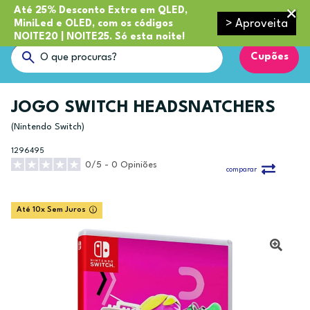
Até 25% Desconto Extra em QLED,
> Aproveita
MiniLed e OLED, com os códigos
NOITE20 | NOITE25. Só esta noite!
Cupões
JOGO SWITCH HEADSNATCHERS
(Nintendo Switch)
1296495
0/5 - 0 Opiniões
comparar
Até 10x Sem Juros