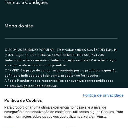
Termos e Condições
Mapa do site
© 2004-2026, RADIO POPULAR - Electrodomésticos, S.A. | SEDE: E.N. 14
(KM7), Lugar do Chiolo-Barca, 4475-045 Maia | NIF: 500 674 205
Todos os direitos reservados. Todos os preços incluem I.V.A. à taxa legal
em vigor e são exclusivos da loja online.
O "PVPR" é o preço de venda recomendado para o produto em questão,
definido e indicado pelo fabricante, produtor ou fornecedor.
A Radio Popular não se responsabiliza por eventuais erros publicados
no site. Design por Radio Popular.
Política de privacidade
** TAEG CARTÃO DE CRÉDITO RP/ON: 18,5%
Política de Cookies
Ex. para limite de crédito de €1.500, reembolsado em 12 meses, TAN
Para proporcionar uma ótima experiência no nosso site a nivel de
14,79%.
navegação e personalização de conteúdos, utilizamos alguns Cookies. Para
Crédito sujeito a aprovação pelo Cetelem, marca BNP Paribas Personal
mais informações sobre os cookies que utilizamos, veja em Ajustar.
Finance, S.A., Sucursal em Portugal. Informe-se no 21 721 90 00 (dias
úteis, 9-20h).
A Rádio Popular – Eletrodomésticos S.A. (Registo BdP848) atua como