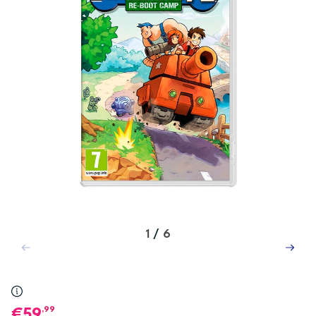
1
/
6
,99
59