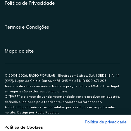
Política de Privacidade
Termos e Condições
Mapa do site
© 2004-2026, RADIO POPULAR - Electrodomésticos, S.A. | SEDE: E.N. 14
(KM7), Lugar do Chiolo-Barca, 4475-045 Maia | NIF: 500 674 205
Todos os direitos reservados. Todos os preços incluem I.V.A. à taxa legal
em vigor e são exclusivos da loja online.
O "PVPR" é o preço de venda recomendado para o produto em questão,
definido e indicado pelo fabricante, produtor ou fornecedor.
A Radio Popular não se responsabiliza por eventuais erros publicados
no site. Design por Radio Popular.
Política de privacidade
** TAEG CARTÃO DE CRÉDITO RP/ON: 18,5%
Política de Cookies
Ex. para limite de crédito de €1.500, reembolsado em 12 meses, TAN