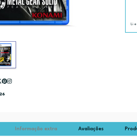
Li e
026
Informação extra
Avaliações
Prod