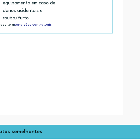
equipamento em caso de
danos acidentais e
roubo/furto
 aceito as
condições contratuais
utos semelhantes