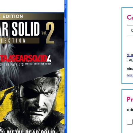
C
Vis
TA
Ain
aqu
P
ad