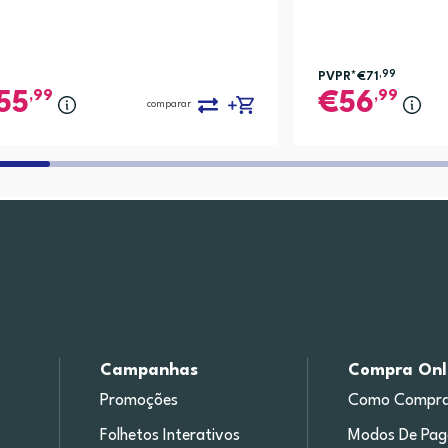
PVPR*
€71
,99
,99
,99
55
56
comparar
Campanhas
Compra Onl
Promoções
Como Compra
Folhetos Interativos
Modos De Pa