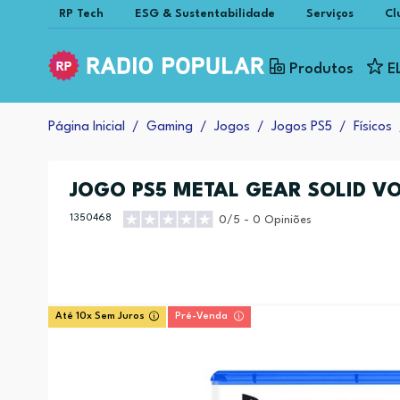
RP Tech
ESG & Sustentabilidade
Serviços
Cl
Produtos
E
Página Inicial
Gaming
Jogos
Jogos PS5
Físicos
JOGO PS5 METAL GEAR SOLID VO
1350468
0/5 - 0 Opiniões
Até 10x Sem Juros
Pré-Venda