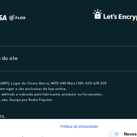
do site
(KM7), Lugar do Chiolo-Barca, 4475-045 Maia | NIF: 500 674 205
em vigor e são exclusivos da loja online.
efinido e indicado pelo fabricante, produtor ou fornecedor.
 site. Design por Radio Popular.
79%.
nance, S.A., Sucursal em Portugal. Informe-se no 21 721 90 00 (dias úteis, 9-20h)
Política de privacidade
mediário de crédito a título acessório e com exclusividade (registo BdP 2314.)
Neces