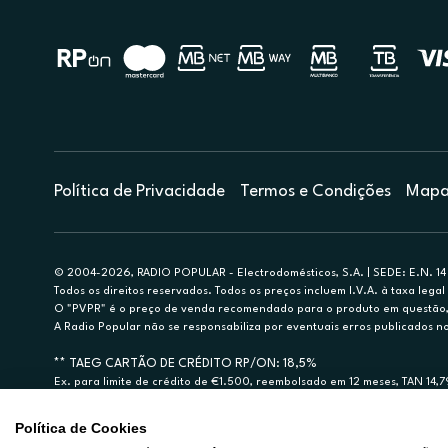
Política de Privacidade
Termos e Condições
Mapa 
© 2004-2026, RADIO POPULAR - Electrodomésticos, S.A. | SEDE: E.N. 14 
Todos os direitos reservados. Todos os preços incluem I.V.A. à taxa legal 
O "PVPR" é o preço de venda recomendado para o produto em questão, d
A Radio Popular não se responsabiliza por eventuais erros publicados no
** TAEG CARTÃO DE CRÉDITO RP/ON: 18,5%
Ex. para limite de crédito de €1.500, reembolsado em 12 meses, TAN 14,
Crédito sujeito a aprovação pelo Cetelem, marca BNP Paribas Personal Fi
A Rádio Popular – Eletrodomésticos S.A. (Registo BdP848) atua como inter
Política de Cookies