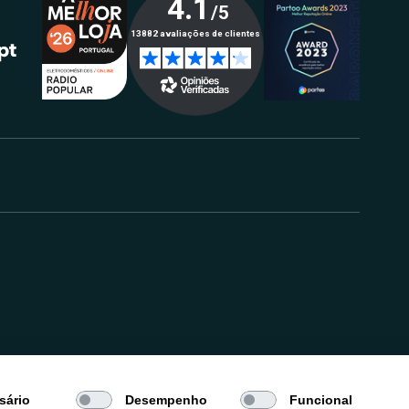
.
sário
Desempenho
Funcional