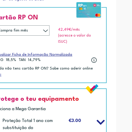
artão RP ON
42,49€
/mês
(acresce o valor do
ISUC)
ualizar Ficha de Informação Normalizada
EG
18,5%
TAN
14,79%
da não tens cartão RP ON? Sabe como aderir online
i
rotege o teu equipamento
iciona a Mega Garantia
Proteção Total 1 ano com
€3.00
substituição do