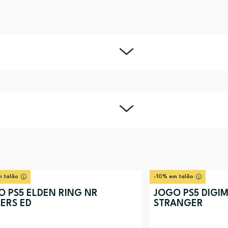
 talão
-10% em talão
O PS5 ELDEN RING NR
JOGO PS5 DIGI
ERS ED
STRANGER